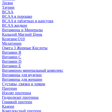
Лизин
Таурин
BCAA
BCAA в порошке
BCAA в таблетках и капсулах
BCAA жидкие
Витамины и Минералы
Кальций Магний Цинк
Коэнзим Q10
Мелатонин
Омега 3 Жирные Кислоты
Витамин B
Витамин C
Витамин D
Витамин E
Витаминно минеральный комплекс
Витамины для мужчин
Витамины для женщин
Суставы, связки и хрящи
Протеин
Изолят протеина
Гидролизат протеина
Говяжий протеин
Казеин
Комплексный протеин