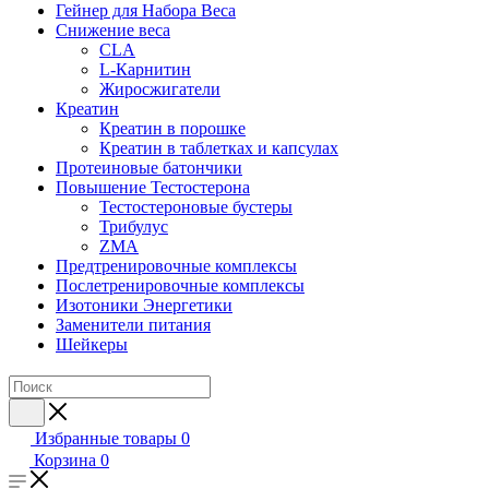
Гейнер для Набора Веса
Снижение веса
CLA
L-Карнитин
Жиросжигатели
Креатин
Креатин в порошке
Креатин в таблетках и капсулах
Протеиновые батончики
Повышение Тестостерона
Тестостероновые бустеры
Трибулус
ZMA
Предтренировочные комплексы
Послетренировочные комплексы
Изотоники Энергетики
Заменители питания
Шейкеры
Избранные товары
0
Корзина
0