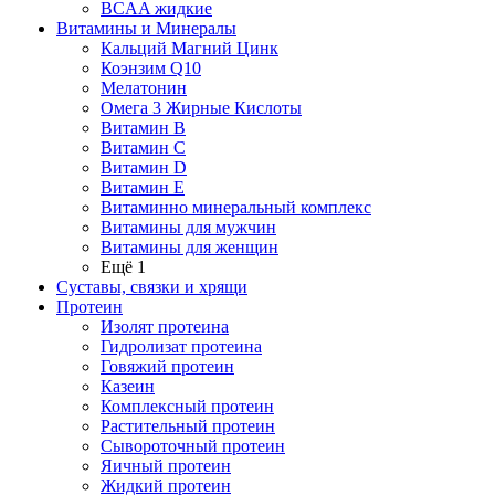
BCAA жидкие
Витамины и Минералы
Кальций Магний Цинк
Коэнзим Q10
Мелатонин
Омега 3 Жирные Кислоты
Витамин B
Витамин C
Витамин D
Витамин E
Витаминно минеральный комплекс
Витамины для мужчин
Витамины для женщин
Ещё 1
Суставы, связки и хрящи
Протеин
Изолят протеина
Гидролизат протеина
Говяжий протеин
Казеин
Комплексный протеин
Растительный протеин
Сывороточный протеин
Яичный протеин
Жидкий протеин