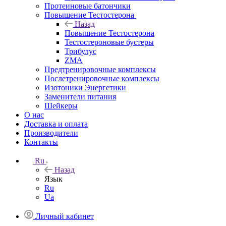
Протеиновые батончики
Повышение Тестостерона
Назад
Повышение Тестостерона
Тестостероновые бустеры
Трибулус
ZMA
Предтренировочные комплексы
Послетренировочные комплексы
Изотоники Энергетики
Заменители питания
Шейкеры
О нас
Доставка и оплата
Производители
Контакты
Ru
Назад
Язык
Ru
Ua
Личный кабинет