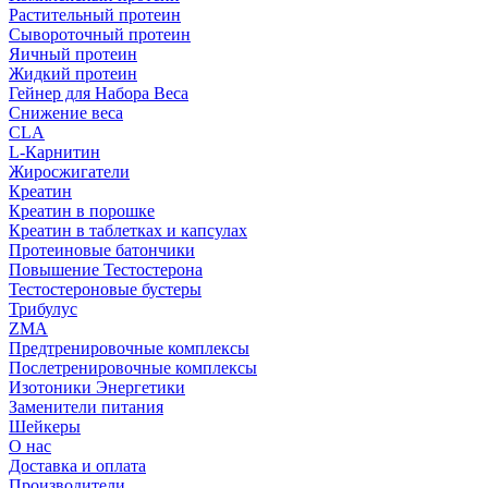
Растительный протеин
Сывороточный протеин
Яичный протеин
Жидкий протеин
Гейнер для Набора Веса
Снижение веса
CLA
L-Карнитин
Жиросжигатели
Креатин
Креатин в порошке
Креатин в таблетках и капсулах
Протеиновые батончики
Повышение Тестостерона
Тестостероновые бустеры
Трибулус
ZMA
Предтренировочные комплексы
Послетренировочные комплексы
Изотоники Энергетики
Заменители питания
Шейкеры
О нас
Доставка и оплата
Производители