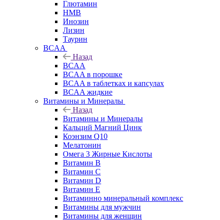
Глютамин
HMB
Инозин
Лизин
Таурин
BCAA
Назад
BCAA
BCAA в порошке
BCAA в таблетках и капсулах
BCAA жидкие
Витамины и Минералы
Назад
Витамины и Минералы
Кальций Магний Цинк
Коэнзим Q10
Мелатонин
Омега 3 Жирные Кислоты
Витамин B
Витамин C
Витамин D
Витамин E
Витаминно минеральный комплекс
Витамины для мужчин
Витамины для женщин