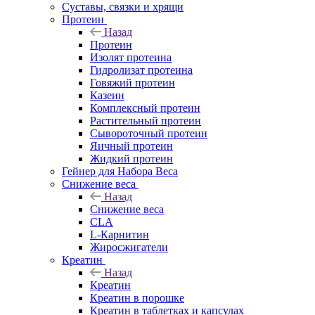
Суставы, связки и хрящи
Протеин
Назад
Протеин
Изолят протеина
Гидролизат протеина
Говяжий протеин
Казеин
Комплексный протеин
Растительный протеин
Сывороточный протеин
Яичный протеин
Жидкий протеин
Гейнер для Набора Веса
Снижение веса
Назад
Снижение веса
CLA
L-Карнитин
Жиросжигатели
Креатин
Назад
Креатин
Креатин в порошке
Креатин в таблетках и капсулах