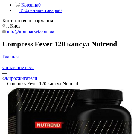
Корзина
0
Избранные товары
0
Контактная информация
г. Киев
info@ironmarket.com.ua
Compress Fever 120 капсул Nutrend
Главная
—
Снижение веса
—
Жиросжигатели
—
Compress Fever 120 капсул Nutrend