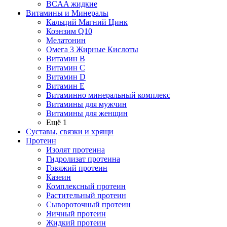
BCAA жидкие
Витамины и Минералы
Кальций Магний Цинк
Коэнзим Q10
Мелатонин
Омега 3 Жирные Кислоты
Витамин B
Витамин C
Витамин D
Витамин E
Витаминно минеральный комплекс
Витамины для мужчин
Витамины для женщин
Ещё 1
Суставы, связки и хрящи
Протеин
Изолят протеина
Гидролизат протеина
Говяжий протеин
Казеин
Комплексный протеин
Растительный протеин
Сывороточный протеин
Яичный протеин
Жидкий протеин