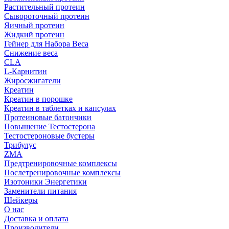
Растительный протеин
Сывороточный протеин
Яичный протеин
Жидкий протеин
Гейнер для Набора Веса
Снижение веса
CLA
L-Карнитин
Жиросжигатели
Креатин
Креатин в порошке
Креатин в таблетках и капсулах
Протеиновые батончики
Повышение Тестостерона
Тестостероновые бустеры
Трибулус
ZMA
Предтренировочные комплексы
Послетренировочные комплексы
Изотоники Энергетики
Заменители питания
Шейкеры
О нас
Доставка и оплата
Производители