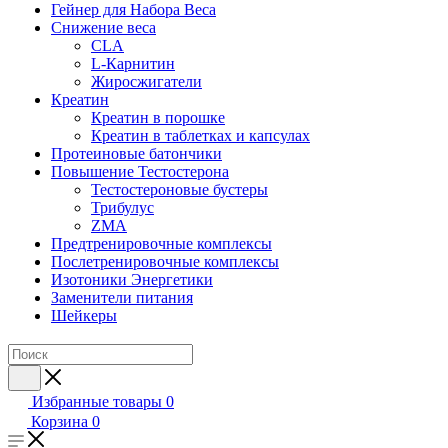
Гейнер для Набора Веса
Снижение веса
CLA
L-Карнитин
Жиросжигатели
Креатин
Креатин в порошке
Креатин в таблетках и капсулах
Протеиновые батончики
Повышение Тестостерона
Тестостероновые бустеры
Трибулус
ZMA
Предтренировочные комплексы
Послетренировочные комплексы
Изотоники Энергетики
Заменители питания
Шейкеры
Избранные товары
0
Корзина
0