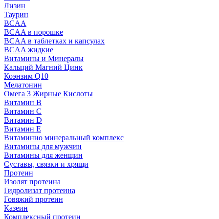
Лизин
Таурин
BCAA
BCAA в порошке
BCAA в таблетках и капсулах
BCAA жидкие
Витамины и Минералы
Кальций Магний Цинк
Коэнзим Q10
Мелатонин
Омега 3 Жирные Кислоты
Витамин B
Витамин C
Витамин D
Витамин E
Витаминно минеральный комплекс
Витамины для мужчин
Витамины для женщин
Суставы, связки и хрящи
Протеин
Изолят протеина
Гидролизат протеина
Говяжий протеин
Казеин
Комплексный протеин