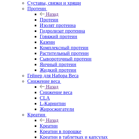
Суставы, связки и хрящи
Протеин
Назад
Протеин
Изолят протеина
Гидролизат протеина
Говяжий протеин
Казеин
Комплексный протеин
Растительный протеин
Сывороточный протеин
Яичный протеин
Жидкий протеин
Гейнер для Набора Веса
Снижение веса
Назад
Снижение веса
CLA
L-Карнитин
Жиросжигатели
Креатин
Назад
Креатин
Креатин в порошке
Креатин в таблетках и капсулах