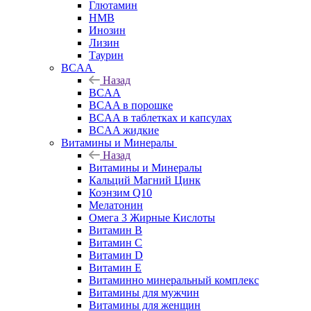
Глютамин
HMB
Инозин
Лизин
Таурин
BCAA
Назад
BCAA
BCAA в порошке
BCAA в таблетках и капсулах
BCAA жидкие
Витамины и Минералы
Назад
Витамины и Минералы
Кальций Магний Цинк
Коэнзим Q10
Мелатонин
Омега 3 Жирные Кислоты
Витамин B
Витамин C
Витамин D
Витамин E
Витаминно минеральный комплекс
Витамины для мужчин
Витамины для женщин