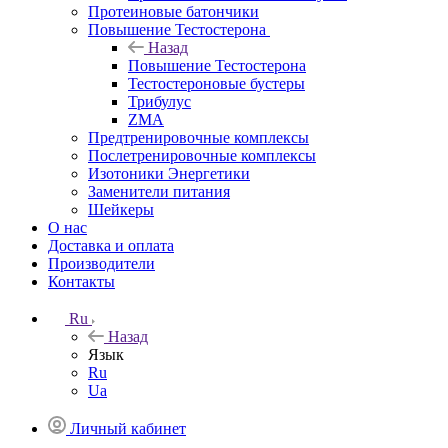
Протеиновые батончики
Повышение Тестостерона
Назад
Повышение Тестостерона
Тестостероновые бустеры
Трибулус
ZMA
Предтренировочные комплексы
Послетренировочные комплексы
Изотоники Энергетики
Заменители питания
Шейкеры
О нас
Доставка и оплата
Производители
Контакты
Ru
Назад
Язык
Ru
Ua
Личный кабинет