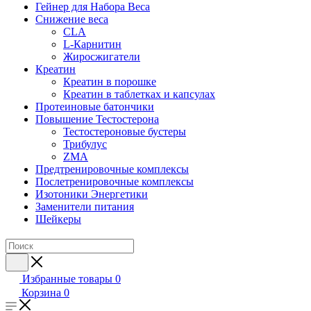
Гейнер для Набора Веса
Снижение веса
CLA
L-Карнитин
Жиросжигатели
Креатин
Креатин в порошке
Креатин в таблетках и капсулах
Протеиновые батончики
Повышение Тестостерона
Тестостероновые бустеры
Трибулус
ZMA
Предтренировочные комплексы
Послетренировочные комплексы
Изотоники Энергетики
Заменители питания
Шейкеры
Избранные товары
0
Корзина
0