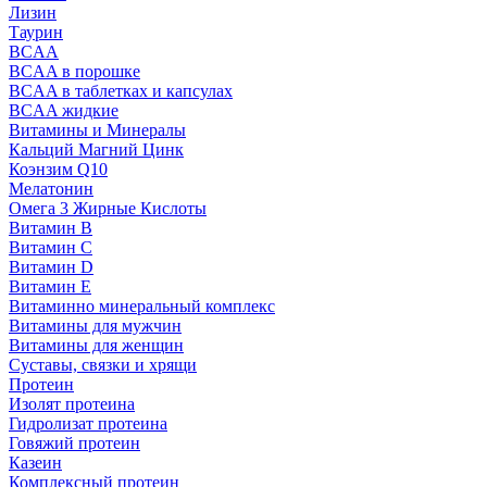
Лизин
Таурин
BCAA
BCAA в порошке
BCAA в таблетках и капсулах
BCAA жидкие
Витамины и Минералы
Кальций Магний Цинк
Коэнзим Q10
Мелатонин
Омега 3 Жирные Кислоты
Витамин B
Витамин C
Витамин D
Витамин E
Витаминно минеральный комплекс
Витамины для мужчин
Витамины для женщин
Суставы, связки и хрящи
Протеин
Изолят протеина
Гидролизат протеина
Говяжий протеин
Казеин
Комплексный протеин