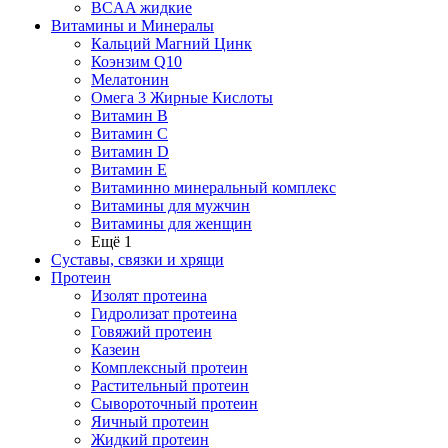
BCAA жидкие
Витамины и Минералы
Кальций Магний Цинк
Коэнзим Q10
Мелатонин
Омега 3 Жирные Кислоты
Витамин B
Витамин C
Витамин D
Витамин E
Витаминно минеральный комплекс
Витамины для мужчин
Витамины для женщин
Ещё 1
Суставы, связки и хрящи
Протеин
Изолят протеина
Гидролизат протеина
Говяжий протеин
Казеин
Комплексный протеин
Растительный протеин
Сывороточный протеин
Яичный протеин
Жидкий протеин