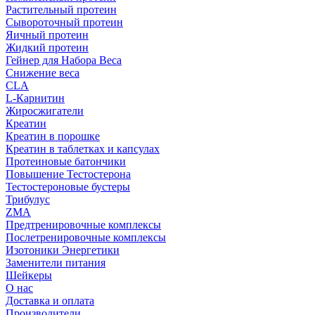
Растительный протеин
Сывороточный протеин
Яичный протеин
Жидкий протеин
Гейнер для Набора Веса
Снижение веса
CLA
L-Карнитин
Жиросжигатели
Креатин
Креатин в порошке
Креатин в таблетках и капсулах
Протеиновые батончики
Повышение Тестостерона
Тестостероновые бустеры
Трибулус
ZMA
Предтренировочные комплексы
Послетренировочные комплексы
Изотоники Энергетики
Заменители питания
Шейкеры
О нас
Доставка и оплата
Производители