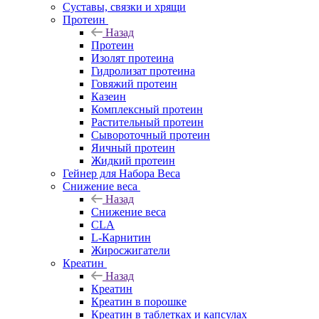
Суставы, связки и хрящи
Протеин
Назад
Протеин
Изолят протеина
Гидролизат протеина
Говяжий протеин
Казеин
Комплексный протеин
Растительный протеин
Сывороточный протеин
Яичный протеин
Жидкий протеин
Гейнер для Набора Веса
Снижение веса
Назад
Снижение веса
CLA
L-Карнитин
Жиросжигатели
Креатин
Назад
Креатин
Креатин в порошке
Креатин в таблетках и капсулах