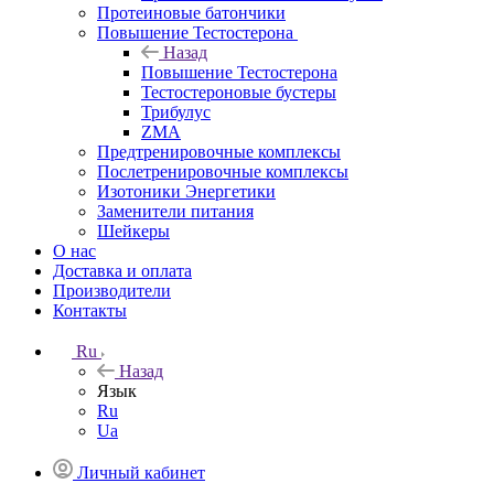
Протеиновые батончики
Повышение Тестостерона
Назад
Повышение Тестостерона
Тестостероновые бустеры
Трибулус
ZMA
Предтренировочные комплексы
Послетренировочные комплексы
Изотоники Энергетики
Заменители питания
Шейкеры
О нас
Доставка и оплата
Производители
Контакты
Ru
Назад
Язык
Ru
Ua
Личный кабинет