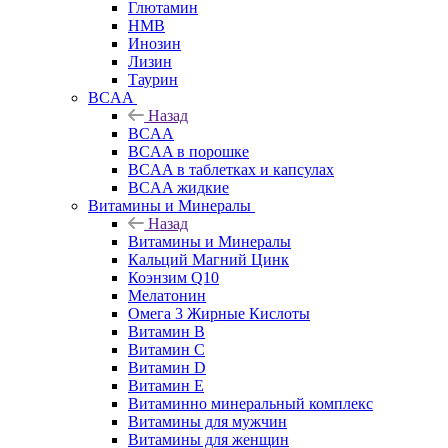
Глютамин
HMB
Инозин
Лизин
Таурин
BCAA
Назад
BCAA
BCAA в порошке
BCAA в таблетках и капсулах
BCAA жидкие
Витамины и Минералы
Назад
Витамины и Минералы
Кальций Магний Цинк
Коэнзим Q10
Мелатонин
Омега 3 Жирные Кислоты
Витамин B
Витамин C
Витамин D
Витамин E
Витаминно минеральный комплекс
Витамины для мужчин
Витамины для женщин