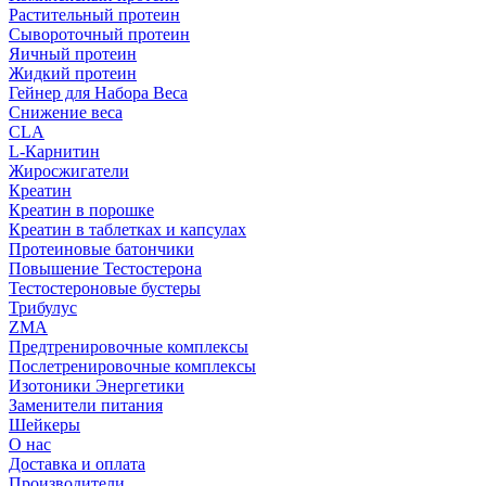
Растительный протеин
Сывороточный протеин
Яичный протеин
Жидкий протеин
Гейнер для Набора Веса
Снижение веса
CLA
L-Карнитин
Жиросжигатели
Креатин
Креатин в порошке
Креатин в таблетках и капсулах
Протеиновые батончики
Повышение Тестостерона
Тестостероновые бустеры
Трибулус
ZMA
Предтренировочные комплексы
Послетренировочные комплексы
Изотоники Энергетики
Заменители питания
Шейкеры
О нас
Доставка и оплата
Производители