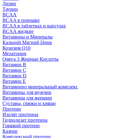
Лизин
Таурин
BCAA
BCAA в порошке
BCAA в таблетках и капсулах
BCAA жидкие
Витамины и Минералы
Кальций Магний Цинк
Коэнзим Q10
Мелатонин
Омега 3 Жирные Кислоты
Витамин B
Витамин C
Витамин D
Витамин E
Витаминно минеральный комплекс
Витамины для мужчин
Витамины для женщин
Суставы, связки и хрящи
Протеин
Изолят протеина
Гидролизат протеина
Говяжий протеин
Казеин
Комплексный протеин