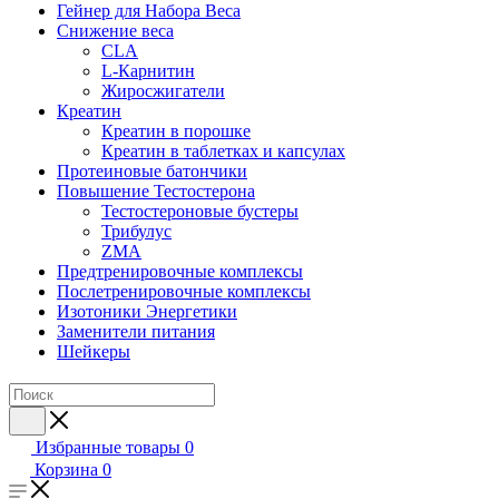
Гейнер для Набора Веса
Снижение веса
CLA
L-Карнитин
Жиросжигатели
Креатин
Креатин в порошке
Креатин в таблетках и капсулах
Протеиновые батончики
Повышение Тестостерона
Тестостероновые бустеры
Трибулус
ZMA
Предтренировочные комплексы
Послетренировочные комплексы
Изотоники Энергетики
Заменители питания
Шейкеры
Избранные товары
0
Корзина
0