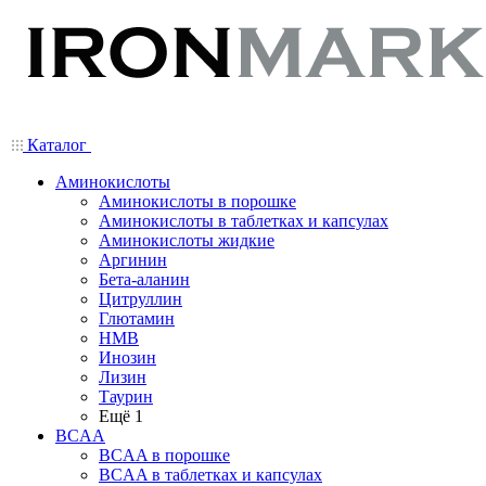
Каталог
Аминокислоты
Аминокислоты в порошке
Аминокислоты в таблетках и капсулах
Аминокислоты жидкие
Аргинин
Бета-аланин
Цитруллин
Глютамин
HMB
Инозин
Лизин
Таурин
Ещё 1
BCAA
BCAA в порошке
BCAA в таблетках и капсулах