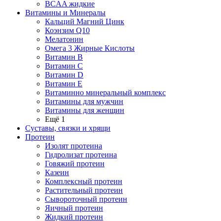
BCAA жидкие
Витамины и Минералы
Кальций Магний Цинк
Коэнзим Q10
Мелатонин
Омега 3 Жирные Кислоты
Витамин B
Витамин C
Витамин D
Витамин E
Витаминно минеральный комплекс
Витамины для мужчин
Витамины для женщин
Ещё 1
Суставы, связки и хрящи
Протеин
Изолят протеина
Гидролизат протеина
Говяжий протеин
Казеин
Комплексный протеин
Растительный протеин
Сывороточный протеин
Яичный протеин
Жидкий протеин