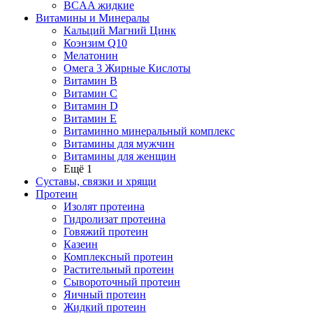
BCAA жидкие
Витамины и Минералы
Кальций Магний Цинк
Коэнзим Q10
Мелатонин
Омега 3 Жирные Кислоты
Витамин B
Витамин C
Витамин D
Витамин E
Витаминно минеральный комплекс
Витамины для мужчин
Витамины для женщин
Ещё 1
Суставы, связки и хрящи
Протеин
Изолят протеина
Гидролизат протеина
Говяжий протеин
Казеин
Комплексный протеин
Растительный протеин
Сывороточный протеин
Яичный протеин
Жидкий протеин