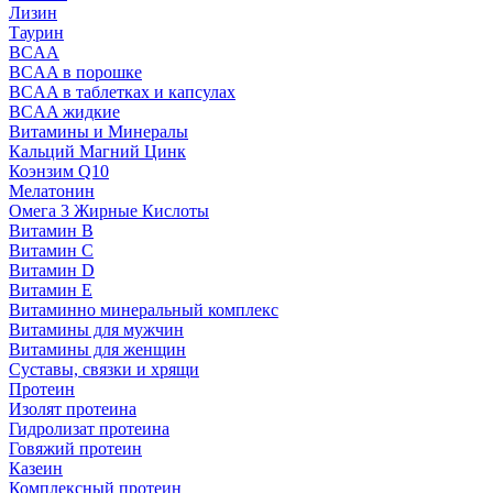
Лизин
Таурин
BCAA
BCAA в порошке
BCAA в таблетках и капсулах
BCAA жидкие
Витамины и Минералы
Кальций Магний Цинк
Коэнзим Q10
Мелатонин
Омега 3 Жирные Кислоты
Витамин B
Витамин C
Витамин D
Витамин E
Витаминно минеральный комплекс
Витамины для мужчин
Витамины для женщин
Суставы, связки и хрящи
Протеин
Изолят протеина
Гидролизат протеина
Говяжий протеин
Казеин
Комплексный протеин