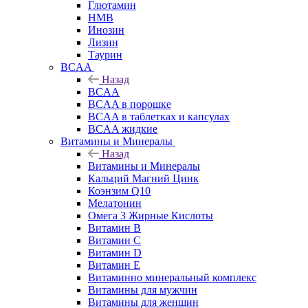
Глютамин
HMB
Инозин
Лизин
Таурин
BCAA
Назад
BCAA
BCAA в порошке
BCAA в таблетках и капсулах
BCAA жидкие
Витамины и Минералы
Назад
Витамины и Минералы
Кальций Магний Цинк
Коэнзим Q10
Мелатонин
Омега 3 Жирные Кислоты
Витамин B
Витамин C
Витамин D
Витамин E
Витаминно минеральный комплекс
Витамины для мужчин
Витамины для женщин