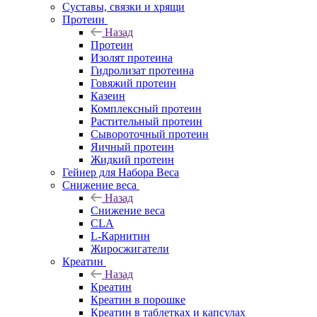
Суставы, связки и хрящи
Протеин
Назад
Протеин
Изолят протеина
Гидролизат протеина
Говяжий протеин
Казеин
Комплексный протеин
Растительный протеин
Сывороточный протеин
Яичный протеин
Жидкий протеин
Гейнер для Набора Веса
Снижение веса
Назад
Снижение веса
CLA
L-Карнитин
Жиросжигатели
Креатин
Назад
Креатин
Креатин в порошке
Креатин в таблетках и капсулах