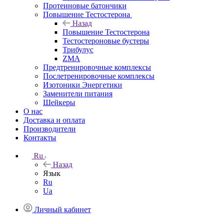
Протеиновые батончики
Повышение Тестостерона
Назад
Повышение Тестостерона
Тестостероновые бустеры
Трибулус
ZMA
Предтренировочные комплексы
Послетренировочные комплексы
Изотоники Энергетики
Заменители питания
Шейкеры
О нас
Доставка и оплата
Производители
Контакты
Ru
Назад
Язык
Ru
Ua
Личный кабинет