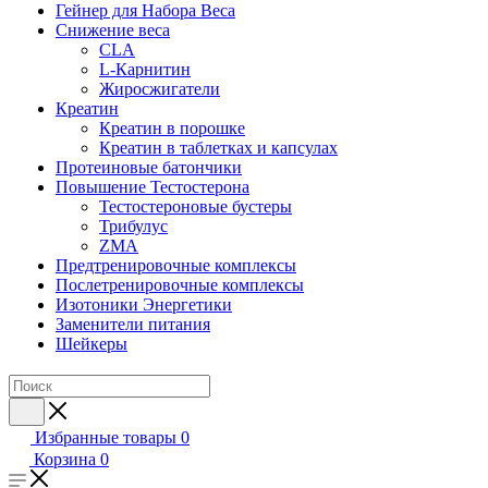
Гейнер для Набора Веса
Снижение веса
CLA
L-Карнитин
Жиросжигатели
Креатин
Креатин в порошке
Креатин в таблетках и капсулах
Протеиновые батончики
Повышение Тестостерона
Тестостероновые бустеры
Трибулус
ZMA
Предтренировочные комплексы
Послетренировочные комплексы
Изотоники Энергетики
Заменители питания
Шейкеры
Избранные товары
0
Корзина
0