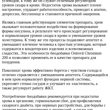
углеводов, к тому же он служит отличным регулятором
уровня сахара в крови. Недостаток хрома вызывает плохое
настроение, ухудшает работоспособность, приводит к апатии,
депрессии, бессоннице и становится причиной ожирения.
Являясь главным действующим элементом препарата, хром
оказывает положительное воздействие на формирование
формы инсулина, в результате чего происходит регулирование
и нормализация уровня сахара в крови и уменьшение уровня
холестерина. К тому же эти процессы подавляют аппетит и
уменьшают влечение человека к простым углеводам, которые
содержатся в кондитерских изделиях и всевозможных
сладостях. Эти особенности биодобавки Ostrovit Chromium
200 и позволяют применять ее в качестве препарата для
похудения.
Пиколинат хрома эффективно борется с чувством голода и
отлично справляется с уменьшением аппетита. Содержащийся
в нем хром нормализует функции нервной системы,
укрепляет стенки сосудов и улучшает их эластичность, а
также регулирует работу ЖКТ.
Употребление биодобавки рекомендуется при недостатке
хрома в организме, гормональном сбое, для профилактики
сахарного диабета, при нервных расстройствах, для борьбы с
лишним весом, ожирением и анорексией, а также для