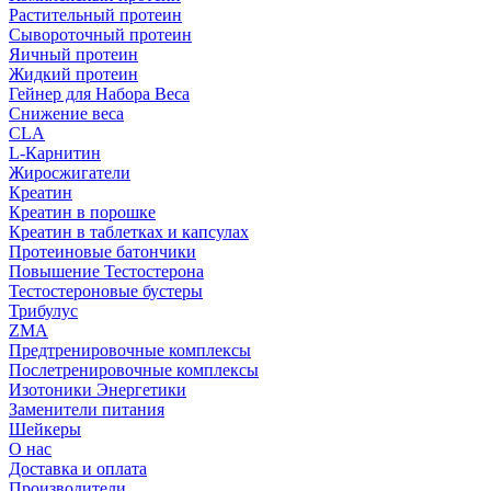
Растительный протеин
Сывороточный протеин
Яичный протеин
Жидкий протеин
Гейнер для Набора Веса
Снижение веса
CLA
L-Карнитин
Жиросжигатели
Креатин
Креатин в порошке
Креатин в таблетках и капсулах
Протеиновые батончики
Повышение Тестостерона
Тестостероновые бустеры
Трибулус
ZMA
Предтренировочные комплексы
Послетренировочные комплексы
Изотоники Энергетики
Заменители питания
Шейкеры
О нас
Доставка и оплата
Производители