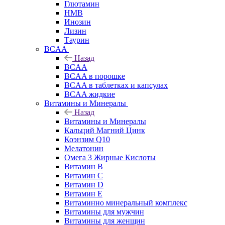
Глютамин
HMB
Инозин
Лизин
Таурин
BCAA
Назад
BCAA
BCAA в порошке
BCAA в таблетках и капсулах
BCAA жидкие
Витамины и Минералы
Назад
Витамины и Минералы
Кальций Магний Цинк
Коэнзим Q10
Мелатонин
Омега 3 Жирные Кислоты
Витамин B
Витамин C
Витамин D
Витамин E
Витаминно минеральный комплекс
Витамины для мужчин
Витамины для женщин