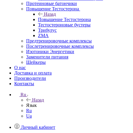
Протеиновые батончики
Повышение Тестостерона
Назад
Повышение Тестостерона
Тестостероновые бустеры
Трибулус
ZMA
Предтренировочные комплексы
Послетренировочные комплексы
Изотоники Энергетики
Заменители питания
Шейкеры
О нас
Доставка и оплата
Производители
Контакты
Ru
Назад
Язык
Ru
Ua
Личный кабинет