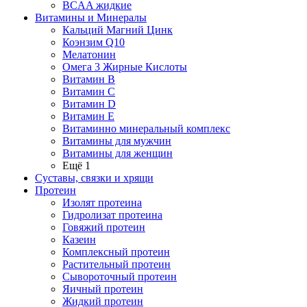
BCAA жидкие
Витамины и Минералы
Кальций Магний Цинк
Коэнзим Q10
Мелатонин
Омега 3 Жирные Кислоты
Витамин B
Витамин C
Витамин D
Витамин E
Витаминно минеральный комплекс
Витамины для мужчин
Витамины для женщин
Ещё 1
Суставы, связки и хрящи
Протеин
Изолят протеина
Гидролизат протеина
Говяжий протеин
Казеин
Комплексный протеин
Растительный протеин
Сывороточный протеин
Яичный протеин
Жидкий протеин