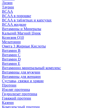
Лизин
Таурин
BCAA
BCAA в порошке
BCAA в таблетках и капсулах
BCAA жидкие
Витамины и Минералы
Кальций Магний Цинк
Коэнзим Q10
Мелатонин
Омега 3 Жирные Кислоты
Витамин B
Витамин C
Витамин D
Витамин E
Витаминно минеральный комплекс
Витамины для мужчин
Витамины для женщин
Суставы, связки и хрящи
Протеин
Изолят протеина
Гидролизат протеина
Говяжий протеин
Казеин
Комплексный протеин