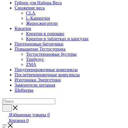
Гейнер для Набора Веса
Снижение веса
CLA
L-Карнитин
Жиросжигатели
Креатин
Креатин в порошке
Креатин в таблетках и капсулах
Протеиновые батончики
Повышение Тестостерона
Тестостероновые бустеры
Трибулус
ZMA
Предтренировочные комплексы
Послетренировочные комплексы
Изотоники Энергетики
Заменители питания
Шейкеры
Избранные товары
0
Корзина
0