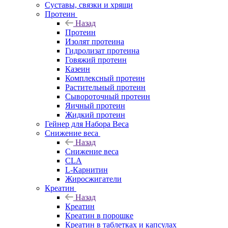
Суставы, связки и хрящи
Протеин
Назад
Протеин
Изолят протеина
Гидролизат протеина
Говяжий протеин
Казеин
Комплексный протеин
Растительный протеин
Сывороточный протеин
Яичный протеин
Жидкий протеин
Гейнер для Набора Веса
Снижение веса
Назад
Снижение веса
CLA
L-Карнитин
Жиросжигатели
Креатин
Назад
Креатин
Креатин в порошке
Креатин в таблетках и капсулах