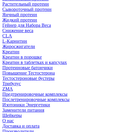
Растительный протеин
Сывороточный протеин
Яичный протеин
Жидкий протеин
Гейнер для Набора Веса
Снижение веса
CLA
L-Карнитин
Жиросжигатели
Креатин
Креатин в порошке
Креатин в таблетках и капсулах
Протеиновые батончики
Повышение Тестостерона
Тестостероновые бустеры
Трибулус
ZMA
Предтренировочные комплексы
Послетренировочные комплексы
Изотоники Энергетики
Заменители питания
Шейкеры
О нас
Доставка и оплата
Производители