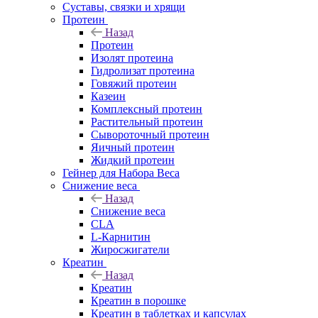
Суставы, связки и хрящи
Протеин
Назад
Протеин
Изолят протеина
Гидролизат протеина
Говяжий протеин
Казеин
Комплексный протеин
Растительный протеин
Сывороточный протеин
Яичный протеин
Жидкий протеин
Гейнер для Набора Веса
Снижение веса
Назад
Снижение веса
CLA
L-Карнитин
Жиросжигатели
Креатин
Назад
Креатин
Креатин в порошке
Креатин в таблетках и капсулах