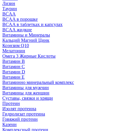
Лизин
Таурин
BCAA
BCAA в порошке
BCAA в таблетках и капсулах
BCAA жидкие
Витамины и Минералы
Кальций Магний Цинк
Коэнзим Q10
Мелатонин
Омега 3 Жирные Кислоты
Витамин B
Витамин C
Витамин D
Витамин E
Витаминно минеральный комплекс
Витамины для мужчин
Витамины для женщин
Суставы, связки и хрящи
Протеин
Изолят протеина
Гидролизат протеина
Говяжий протеин
Казеин
Комплексный протеин