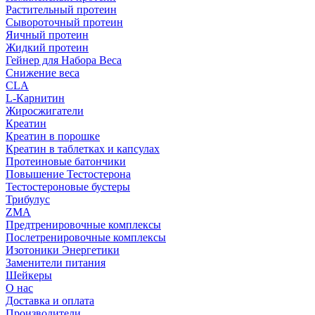
Растительный протеин
Сывороточный протеин
Яичный протеин
Жидкий протеин
Гейнер для Набора Веса
Снижение веса
CLA
L-Карнитин
Жиросжигатели
Креатин
Креатин в порошке
Креатин в таблетках и капсулах
Протеиновые батончики
Повышение Тестостерона
Тестостероновые бустеры
Трибулус
ZMA
Предтренировочные комплексы
Послетренировочные комплексы
Изотоники Энергетики
Заменители питания
Шейкеры
О нас
Доставка и оплата
Производители