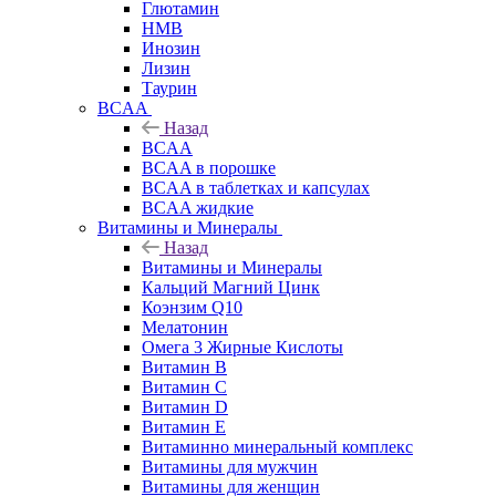
Глютамин
HMB
Инозин
Лизин
Таурин
BCAA
Назад
BCAA
BCAA в порошке
BCAA в таблетках и капсулах
BCAA жидкие
Витамины и Минералы
Назад
Витамины и Минералы
Кальций Магний Цинк
Коэнзим Q10
Мелатонин
Омега 3 Жирные Кислоты
Витамин B
Витамин C
Витамин D
Витамин E
Витаминно минеральный комплекс
Витамины для мужчин
Витамины для женщин