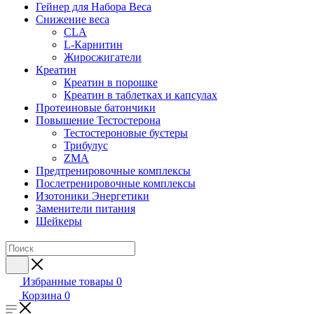
Гейнер для Набора Веса
Снижение веса
CLA
L-Карнитин
Жиросжигатели
Креатин
Креатин в порошке
Креатин в таблетках и капсулах
Протеиновые батончики
Повышение Тестостерона
Тестостероновые бустеры
Трибулус
ZMA
Предтренировочные комплексы
Послетренировочные комплексы
Изотоники Энергетики
Заменители питания
Шейкеры
Избранные товары
0
Корзина
0