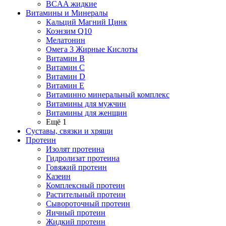
BCAA жидкие
Витамины и Минералы
Кальций Магний Цинк
Коэнзим Q10
Мелатонин
Омега 3 Жирные Кислоты
Витамин B
Витамин C
Витамин D
Витамин E
Витаминно минеральный комплекс
Витамины для мужчин
Витамины для женщин
Ещё 1
Суставы, связки и хрящи
Протеин
Изолят протеина
Гидролизат протеина
Говяжий протеин
Казеин
Комплексный протеин
Растительный протеин
Сывороточный протеин
Яичный протеин
Жидкий протеин