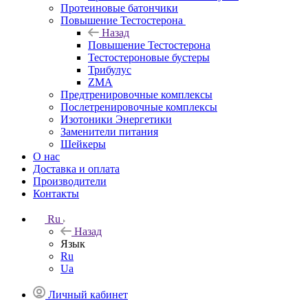
Протеиновые батончики
Повышение Тестостерона
Назад
Повышение Тестостерона
Тестостероновые бустеры
Трибулус
ZMA
Предтренировочные комплексы
Послетренировочные комплексы
Изотоники Энергетики
Заменители питания
Шейкеры
О нас
Доставка и оплата
Производители
Контакты
Ru
Назад
Язык
Ru
Ua
Личный кабинет