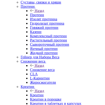
Суставы, связки и хрящи
Протеин
Назад
Протеин
Изолят протеина
Гидролизат протеина
Говяжий протеин
Казеин
Комплексный протеин
Растительный протеин
Сывороточный протеин
Яичный протеин
Жидкий протеин
Гейнер для Набора Веса
Снижение веса
Назад
Снижение веса
CLA
L-Карнитин
Жиросжигатели
Креатин
Назад
Креатин
Креатин в порошке
Креатин в таблетках и капсулах