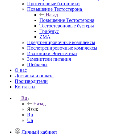
Протеиновые батончики
Повышение Тестостерона
Назад
Повышение Тестостерона
Тестостероновые бустеры
Трибулус
ZMA
Предтренировочные комплексы
Послетренировочные комплексы
Изотоники Энергетики
Заменители питания
Шейкеры
О нас
Доставка и оплата
Производители
Контакты
Ru
Назад
Язык
Ru
Ua
Личный кабинет