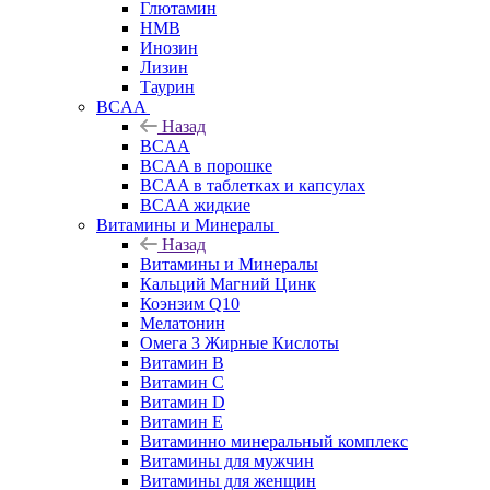
Глютамин
HMB
Инозин
Лизин
Таурин
BCAA
Назад
BCAA
BCAA в порошке
BCAA в таблетках и капсулах
BCAA жидкие
Витамины и Минералы
Назад
Витамины и Минералы
Кальций Магний Цинк
Коэнзим Q10
Мелатонин
Омега 3 Жирные Кислоты
Витамин B
Витамин C
Витамин D
Витамин E
Витаминно минеральный комплекс
Витамины для мужчин
Витамины для женщин