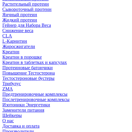
Растительный протеин
Сывороточный протеин
Яичный протеин
Жидкий протеин
Гейнер для Набора Веса
Снижение веса
CLA
L-Карнитин
Жиросжигатели
Креатин
Креатин в порошке
Креатин в таблетках и капсулах
Протеиновые батончики
Повышение Тестостерона
Тестостероновые бустеры
Трибулус
ZMA
Предтренировочные комплексы
Послетренировочные комплексы
Изотоники Энергетики
Заменители питания
Шейкеры
О нас
Доставка и оплата
Производители