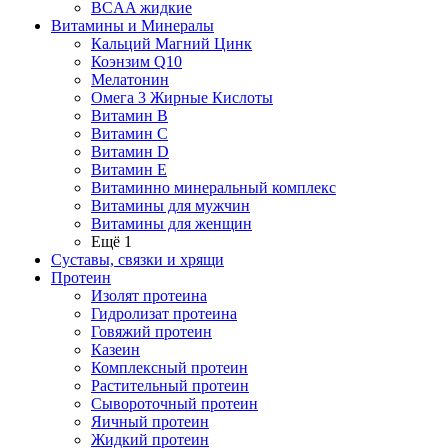
BCAA жидкие
Витамины и Минералы
Кальций Магний Цинк
Коэнзим Q10
Мелатонин
Омега 3 Жирные Кислоты
Витамин B
Витамин C
Витамин D
Витамин E
Витаминно минеральный комплекс
Витамины для мужчин
Витамины для женщин
Ещё 1
Суставы, связки и хрящи
Протеин
Изолят протеина
Гидролизат протеина
Говяжий протеин
Казеин
Комплексный протеин
Растительный протеин
Сывороточный протеин
Яичный протеин
Жидкий протеин