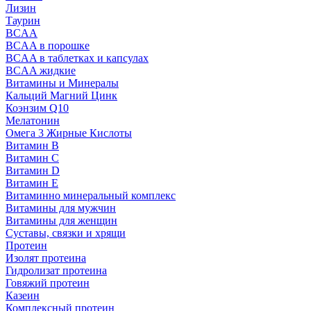
Лизин
Таурин
BCAA
BCAA в порошке
BCAA в таблетках и капсулах
BCAA жидкие
Витамины и Минералы
Кальций Магний Цинк
Коэнзим Q10
Мелатонин
Омега 3 Жирные Кислоты
Витамин B
Витамин C
Витамин D
Витамин E
Витаминно минеральный комплекс
Витамины для мужчин
Витамины для женщин
Суставы, связки и хрящи
Протеин
Изолят протеина
Гидролизат протеина
Говяжий протеин
Казеин
Комплексный протеин