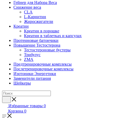
Гейнер для Набора Веса
Снижение веса
CLA
L-Карнитин
Жиросжигатели
Креатин
Креатин в порошке
Креатин в таблетках и капсулах
Протеиновые батончики
Повышение Тестостерона
Тестостероновые бустеры
Трибулус
ZMA
Предтренировочные комплексы
Послетренировочные комплексы
Изотоники Энергетики
Заменители питания
Шейкеры
Избранные товары
0
Корзина
0