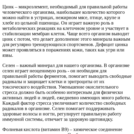
Цинк – микроэлемент, необходимый для правильной работы
человеческого организма, наибольшее количество которого
можно найти в устрицах, нежирном мясе, птице, крупе и
хлебе из цельной пшеницы. Он играет важную роль в
метаболических реакциях на клеточном уровне и участвует в
стабилизации мембран клеток. Чаще всего организм выводит
цинк с потом, что делает дополнение этого минерала важным
для регулярно тренирующихся спортсменов. Дефицит цинка
может проявляться в поражениях кожи, таких как угри или
язвы.
Селен – важный минерал для нашего организма. В организме
селен играет неоценимую роль - он необходим для
правильной работы ферментов, помогает выводить свободные
радикалы и защищает клетки и эритроциты от их
токсического воздействия. Уменьшение окислительного
стресса должно быть особенно интересным для физически
активных людей и людей, ежедневно имеющих много работы.
Каждый фактор стресса увеличивает количество свободных
радикалов в организме. Селен помогает поддерживать
здоровые волосы и ногти, регулирует правильную работу
иммунной системы, отвечает за здоровую щитовидку.
Фолиевая кислота (витамин В9) – химическое соединение