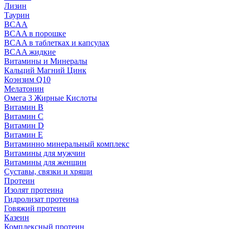
Лизин
Таурин
BCAA
BCAA в порошке
BCAA в таблетках и капсулах
BCAA жидкие
Витамины и Минералы
Кальций Магний Цинк
Коэнзим Q10
Мелатонин
Омега 3 Жирные Кислоты
Витамин B
Витамин C
Витамин D
Витамин E
Витаминно минеральный комплекс
Витамины для мужчин
Витамины для женщин
Суставы, связки и хрящи
Протеин
Изолят протеина
Гидролизат протеина
Говяжий протеин
Казеин
Комплексный протеин