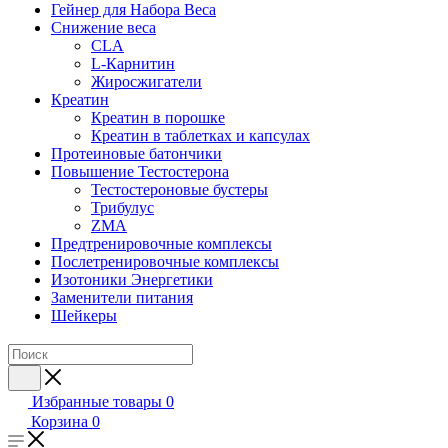
Гейнер для Набора Веса
Снижение веса
CLA
L-Карнитин
Жиросжигатели
Креатин
Креатин в порошке
Креатин в таблетках и капсулах
Протеиновые батончики
Повышение Тестостерона
Тестостероновые бустеры
Трибулус
ZMA
Предтренировочные комплексы
Послетренировочные комплексы
Изотоники Энергетики
Заменители питания
Шейкеры
Избранные товары
0
Корзина
0