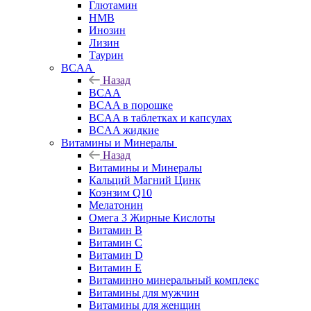
Глютамин
HMB
Инозин
Лизин
Таурин
BCAA
Назад
BCAA
BCAA в порошке
BCAA в таблетках и капсулах
BCAA жидкие
Витамины и Минералы
Назад
Витамины и Минералы
Кальций Магний Цинк
Коэнзим Q10
Мелатонин
Омега 3 Жирные Кислоты
Витамин B
Витамин C
Витамин D
Витамин E
Витаминно минеральный комплекс
Витамины для мужчин
Витамины для женщин