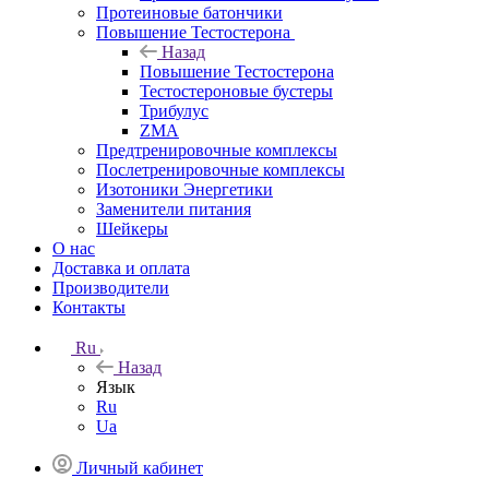
Протеиновые батончики
Повышение Тестостерона
Назад
Повышение Тестостерона
Тестостероновые бустеры
Трибулус
ZMA
Предтренировочные комплексы
Послетренировочные комплексы
Изотоники Энергетики
Заменители питания
Шейкеры
О нас
Доставка и оплата
Производители
Контакты
Ru
Назад
Язык
Ru
Ua
Личный кабинет