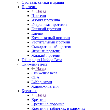
Суставы, связки и хрящи
Протеин
Назад
Протеин
Изолят протеина
Гидролизат протеина
Говяжий протеин
Казеин
Комплексный протеин
Растительный протеин
Сывороточный протеин
Яичный протеин
Жидкий протеин
Гейнер для Набора Веса
Снижение веса
Назад
Снижение веса
CLA
L-Карнитин
Жиросжигатели
Креатин
Назад
Креатин
Креатин в порошке
Креатин в таблетках и капсулах