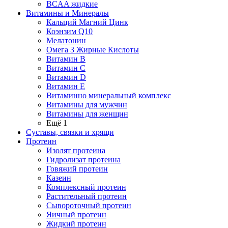
BCAA жидкие
Витамины и Минералы
Кальций Магний Цинк
Коэнзим Q10
Мелатонин
Омега 3 Жирные Кислоты
Витамин B
Витамин C
Витамин D
Витамин E
Витаминно минеральный комплекс
Витамины для мужчин
Витамины для женщин
Ещё 1
Суставы, связки и хрящи
Протеин
Изолят протеина
Гидролизат протеина
Говяжий протеин
Казеин
Комплексный протеин
Растительный протеин
Сывороточный протеин
Яичный протеин
Жидкий протеин