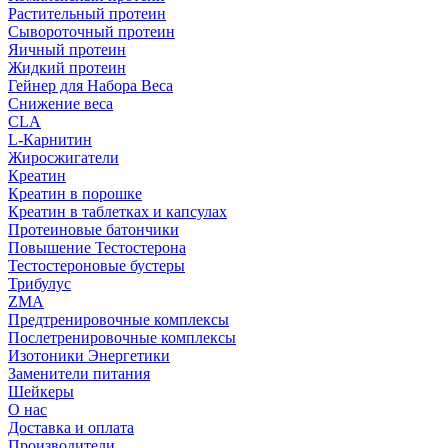
Растительный протеин
Сывороточный протеин
Яичный протеин
Жидкий протеин
Гейнер для Набора Веса
Снижение веса
CLA
L-Карнитин
Жиросжигатели
Креатин
Креатин в порошке
Креатин в таблетках и капсулах
Протеиновые батончики
Повышение Тестостерона
Тестостероновые бустеры
Трибулус
ZMA
Предтренировочные комплексы
Послетренировочные комплексы
Изотоники Энергетики
Заменители питания
Шейкеры
О нас
Доставка и оплата
Производители