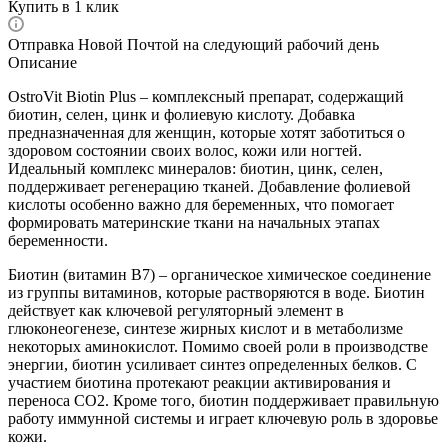
Купить в 1 клик
Отправка Новой Почтой на следующий рабочий день
Описание
OstroVit Biotin Plus – комплексный препарат, содержащий
биотин, селен, цинк и фолиевую кислоту. Добавка
предназначенная для женщин, которые хотят заботиться о
здоровом состоянии своих волос, кожи или ногтей.
Идеальный комплекс минералов: биотин, цинк, селен,
поддерживает регенерацию тканей. Добавление фолиевой
кислоты особенно важно для беременных, что помогает
формировать материнские ткани на начальных этапах
беременности.
Биотин (витамин В7) – органическое химическое соединение
из группы витаминов, которые растворяются в воде. Биотин
действует как ключевой регуляторный элемент в
глюконеогенезе, синтезе жирных кислот и в метаболизме
некоторых аминокислот. Помимо своей роли в производстве
энергии, биотин усиливает синтез определенных белков. С
участием биотина протекают реакции активирования и
переноса СО2. Кроме того, биотин поддерживает правильную
работу иммунной системы и играет ключевую роль в здоровье
кожи.