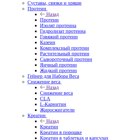
Суставы, связки и хрящи
Протеин
Назад
Протеин
Изолят протеина
Гидролизат протеина
Говяжий протеин
Казеин
Комплексный протеин
Растительный протеин
Сывороточный протеин
Яичный протеин
Жидкий протеин
Гейнер для Набора Веса
Снижение веса
Назад
Снижение веса
CLA
L-Карнитин
Жиросжигатели
Креатин
Назад
Креатин
Креатин в порошке
Креатин в таблетках и капсулах