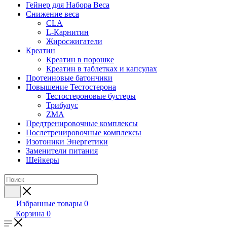
Гейнер для Набора Веса
Снижение веса
CLA
L-Карнитин
Жиросжигатели
Креатин
Креатин в порошке
Креатин в таблетках и капсулах
Протеиновые батончики
Повышение Тестостерона
Тестостероновые бустеры
Трибулус
ZMA
Предтренировочные комплексы
Послетренировочные комплексы
Изотоники Энергетики
Заменители питания
Шейкеры
Избранные товары
0
Корзина
0