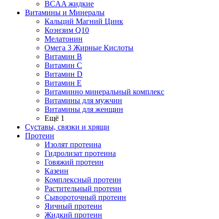
BCAA жидкие
Витамины и Минералы
Кальций Магний Цинк
Коэнзим Q10
Мелатонин
Омега 3 Жирные Кислоты
Витамин B
Витамин C
Витамин D
Витамин E
Витаминно минеральный комплекс
Витамины для мужчин
Витамины для женщин
Ещё 1
Суставы, связки и хрящи
Протеин
Изолят протеина
Гидролизат протеина
Говяжий протеин
Казеин
Комплексный протеин
Растительный протеин
Сывороточный протеин
Яичный протеин
Жидкий протеин