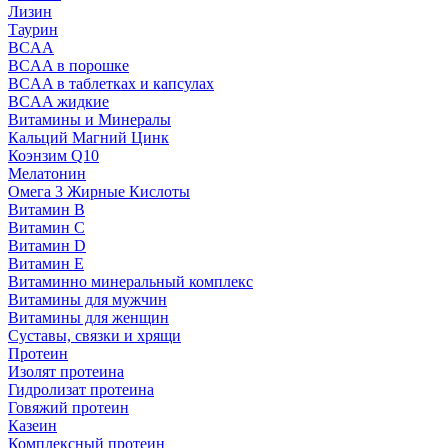
Лизин
Таурин
BCAA
BCAA в порошке
BCAA в таблетках и капсулах
BCAA жидкие
Витамины и Минералы
Кальций Магний Цинк
Коэнзим Q10
Мелатонин
Омега 3 Жирные Кислоты
Витамин B
Витамин C
Витамин D
Витамин E
Витаминно минеральный комплекс
Витамины для мужчин
Витамины для женщин
Суставы, связки и хрящи
Протеин
Изолят протеина
Гидролизат протеина
Говяжий протеин
Казеин
Комплексный протеин