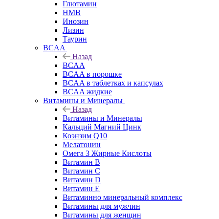
Глютамин
HMB
Инозин
Лизин
Таурин
BCAA
Назад
BCAA
BCAA в порошке
BCAA в таблетках и капсулах
BCAA жидкие
Витамины и Минералы
Назад
Витамины и Минералы
Кальций Магний Цинк
Коэнзим Q10
Мелатонин
Омега 3 Жирные Кислоты
Витамин B
Витамин C
Витамин D
Витамин E
Витаминно минеральный комплекс
Витамины для мужчин
Витамины для женщин