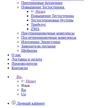
Протеиновые батончики
Повышение Тестостерона
Назад
Повышение Тестостерона
Тестостероновые бустеры
Трибулус
ZMA
Предтренировочные комплексы
Послетренировочные комплексы
Изотоники Энергетики
Заменители питания
Шейкеры
О нас
Доставка и оплата
Производители
Контакты
Ru
Назад
Язык
Ru
Ua
Личный кабинет