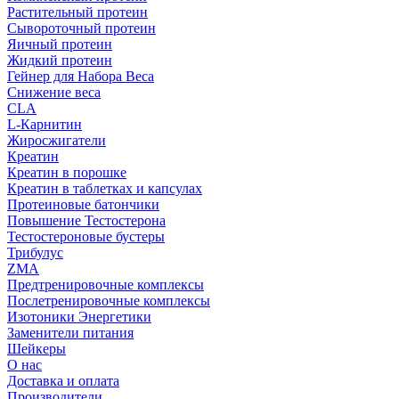
Растительный протеин
Сывороточный протеин
Яичный протеин
Жидкий протеин
Гейнер для Набора Веса
Снижение веса
CLA
L-Карнитин
Жиросжигатели
Креатин
Креатин в порошке
Креатин в таблетках и капсулах
Протеиновые батончики
Повышение Тестостерона
Тестостероновые бустеры
Трибулус
ZMA
Предтренировочные комплексы
Послетренировочные комплексы
Изотоники Энергетики
Заменители питания
Шейкеры
О нас
Доставка и оплата
Производители