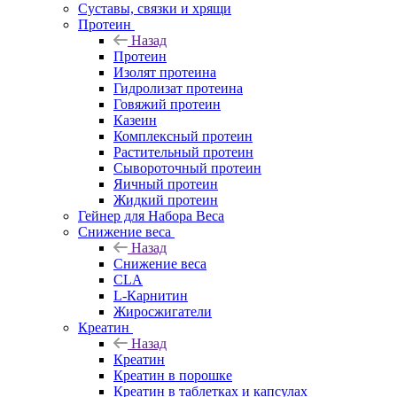
Суставы, связки и хрящи
Протеин
Назад
Протеин
Изолят протеина
Гидролизат протеина
Говяжий протеин
Казеин
Комплексный протеин
Растительный протеин
Сывороточный протеин
Яичный протеин
Жидкий протеин
Гейнер для Набора Веса
Снижение веса
Назад
Снижение веса
CLA
L-Карнитин
Жиросжигатели
Креатин
Назад
Креатин
Креатин в порошке
Креатин в таблетках и капсулах