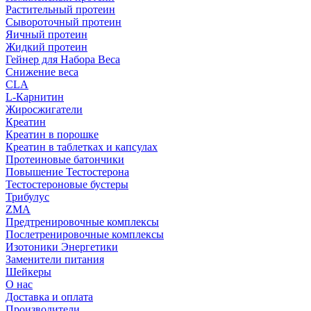
Растительный протеин
Сывороточный протеин
Яичный протеин
Жидкий протеин
Гейнер для Набора Веса
Снижение веса
CLA
L-Карнитин
Жиросжигатели
Креатин
Креатин в порошке
Креатин в таблетках и капсулах
Протеиновые батончики
Повышение Тестостерона
Тестостероновые бустеры
Трибулус
ZMA
Предтренировочные комплексы
Послетренировочные комплексы
Изотоники Энергетики
Заменители питания
Шейкеры
О нас
Доставка и оплата
Производители