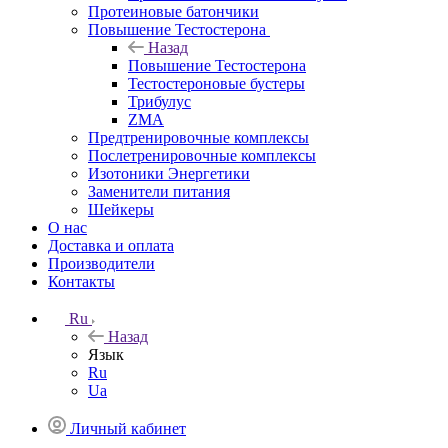
Протеиновые батончики
Повышение Тестостерона
Назад
Повышение Тестостерона
Тестостероновые бустеры
Трибулус
ZMA
Предтренировочные комплексы
Послетренировочные комплексы
Изотоники Энергетики
Заменители питания
Шейкеры
О нас
Доставка и оплата
Производители
Контакты
Ru
Назад
Язык
Ru
Ua
Личный кабинет