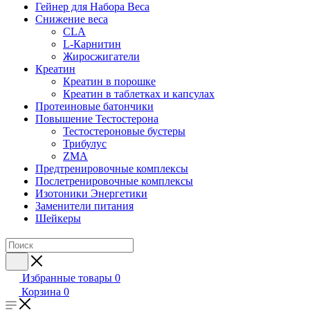
Гейнер для Набора Веса
Снижение веса
CLA
L-Карнитин
Жиросжигатели
Креатин
Креатин в порошке
Креатин в таблетках и капсулах
Протеиновые батончики
Повышение Тестостерона
Тестостероновые бустеры
Трибулус
ZMA
Предтренировочные комплексы
Послетренировочные комплексы
Изотоники Энергетики
Заменители питания
Шейкеры
Избранные товары
0
Корзина
0