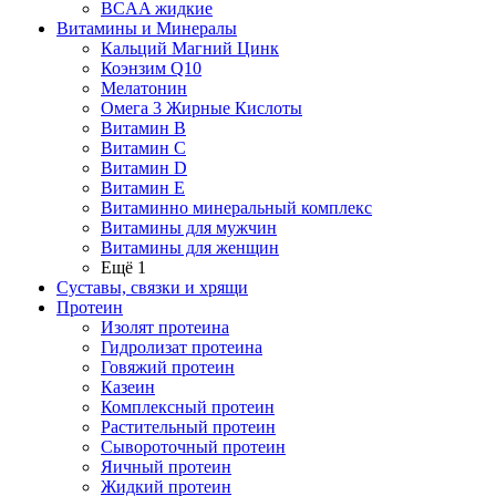
BCAA жидкие
Витамины и Минералы
Кальций Магний Цинк
Коэнзим Q10
Мелатонин
Омега 3 Жирные Кислоты
Витамин B
Витамин C
Витамин D
Витамин E
Витаминно минеральный комплекс
Витамины для мужчин
Витамины для женщин
Ещё 1
Суставы, связки и хрящи
Протеин
Изолят протеина
Гидролизат протеина
Говяжий протеин
Казеин
Комплексный протеин
Растительный протеин
Сывороточный протеин
Яичный протеин
Жидкий протеин