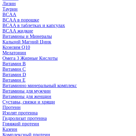
Лизин
Таурин
BCAA
BCAA в порошке
BCAA в таблетках и капсулах
BCAA жидкие
Витамины и Минералы
Кальций Магний Цинк
Коэнзим Q10
Мелатонин
Омега 3 Жирные Кислоты
Витамин B
Витамин C
Витамин D
Витамин E
Витаминно минеральный комплекс
Витамины для мужчин
Витамины для женщин
Суставы, связки и хрящи
Протеин
Изолят протеина
Гидролизат протеина
Говяжий протеин
Казеин
Комплексный протеин