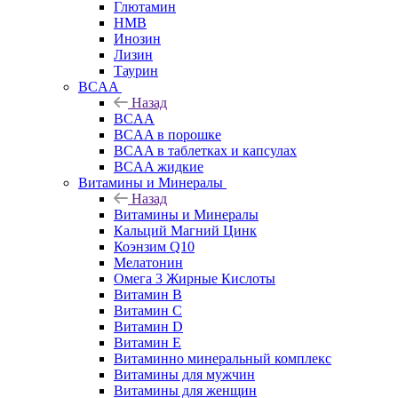
Глютамин
HMB
Инозин
Лизин
Таурин
BCAA
Назад
BCAA
BCAA в порошке
BCAA в таблетках и капсулах
BCAA жидкие
Витамины и Минералы
Назад
Витамины и Минералы
Кальций Магний Цинк
Коэнзим Q10
Мелатонин
Омега 3 Жирные Кислоты
Витамин B
Витамин C
Витамин D
Витамин E
Витаминно минеральный комплекс
Витамины для мужчин
Витамины для женщин