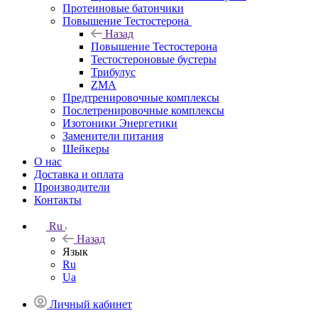
Протеиновые батончики
Повышение Тестостерона
Назад
Повышение Тестостерона
Тестостероновые бустеры
Трибулус
ZMA
Предтренировочные комплексы
Послетренировочные комплексы
Изотоники Энергетики
Заменители питания
Шейкеры
О нас
Доставка и оплата
Производители
Контакты
Ru
Назад
Язык
Ru
Ua
Личный кабинет