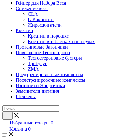
Гейнер для Набора Веса
Снижение веса
CLA
L-Карнитин
Жиросжигатели
Креатин
Креатин в порошке
Креатин в таблетках и капсулах
Протеиновые батончики
Повышение Тестостерона
Тестостероновые бустеры
Трибулус
ZMA
Предтренировочные комплексы
Послетренировочные комплексы
Изотоники Энергетики
Заменители питания
Шейкеры
Избранные товары
0
Корзина
0