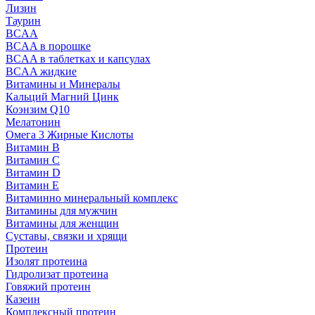
Лизин
Таурин
BCAA
BCAA в порошке
BCAA в таблетках и капсулах
BCAA жидкие
Витамины и Минералы
Кальций Магний Цинк
Коэнзим Q10
Мелатонин
Омега 3 Жирные Кислоты
Витамин B
Витамин C
Витамин D
Витамин E
Витаминно минеральный комплекс
Витамины для мужчин
Витамины для женщин
Суставы, связки и хрящи
Протеин
Изолят протеина
Гидролизат протеина
Говяжий протеин
Казеин
Комплексный протеин