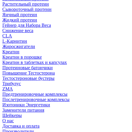
Растительный протеин
Сывороточный протеин
Яичный протеин
Жидкий протеин
Гейнер для Набора Веса
Снижение веса
CLA
L-Карнитин
Жиросжигатели
Креатин
Креатин в порошке
Креатин в таблетках и капсулах
Протеиновые батончики
Повышение Тестостерона
Тестостероновые бустеры
Трибулус
ZMA
Предтренировочные комплексы
Послетренировочные комплексы
Изотоники Энергетики
Заменители питания
Шейкеры
О нас
Доставка и оплата
Производители