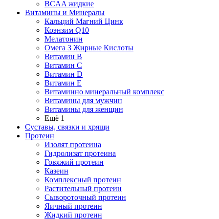
BCAA жидкие
Витамины и Минералы
Кальций Магний Цинк
Коэнзим Q10
Мелатонин
Омега 3 Жирные Кислоты
Витамин B
Витамин C
Витамин D
Витамин E
Витаминно минеральный комплекс
Витамины для мужчин
Витамины для женщин
Ещё 1
Суставы, связки и хрящи
Протеин
Изолят протеина
Гидролизат протеина
Говяжий протеин
Казеин
Комплексный протеин
Растительный протеин
Сывороточный протеин
Яичный протеин
Жидкий протеин