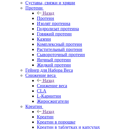
Суставы, связки и хрящи
Протеин
Назад
Протеин
Изолят протеина
Гидролизат протеина
Говяжий протеин
Казеин
Комплексный протеин
Растительный протеин
Сывороточный протеин
Яичный протеин
Жидкий протеин
Гейнер для Набора Веса
Снижение веса
Назад
Снижение веса
CLA
L-Карнитин
Жиросжигатели
Креатин
Назад
Креатин
Креатин в порошке
Креатин в таблетках и капсулах