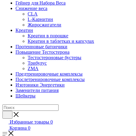
Гейнер для Набора Веса
Снижение веса
CLA
L-Карнитин
Жиросжигатели
Креатин
Креатин в порошке
Креатин в таблетках и капсулах
Протеиновые батончики
Повышение Тестостерона
Тестостероновые бустеры
Трибулус
ZMA
Предтренировочные комплексы
Послетренировочные комплексы
Изотоники Энергетики
Заменители питания
Шейкеры
Избранные товары
0
Корзина
0