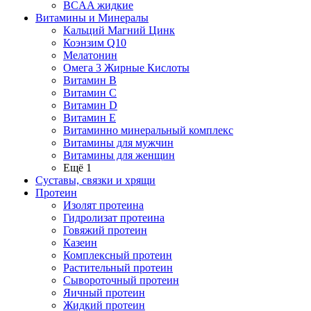
BCAA жидкие
Витамины и Минералы
Кальций Магний Цинк
Коэнзим Q10
Мелатонин
Омега 3 Жирные Кислоты
Витамин B
Витамин C
Витамин D
Витамин E
Витаминно минеральный комплекс
Витамины для мужчин
Витамины для женщин
Ещё 1
Суставы, связки и хрящи
Протеин
Изолят протеина
Гидролизат протеина
Говяжий протеин
Казеин
Комплексный протеин
Растительный протеин
Сывороточный протеин
Яичный протеин
Жидкий протеин