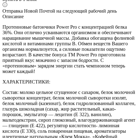
Отправка Новой Почтой на следующий рабочий день
Описание
Протеиновые батончики Power Pro с концентрацией белка
36%. Они отлично усваиваются организмом и обеспечивают
наращивание мышечной массы. Добавка обогащена фолиевой
кислотой и витаминами группы В. Обмен веществ Вашего
организма нормализуется, а силовые показатели ощутимо
возрастают. В качестве бонуса TM Power Pro приготовила
приятный вкус мокачино с запасом бодрости. С
«протеиновым» зарядом энергии стать чемпионом теперь
может каждый!
ХАРАКТЕРИСТИКИ:
Состав: молоко цельное сгущенное с сахаром, белок молочной
сыворотки концентрат, белок молочной сыворотки изолят,
белок молочный (казеинат), белок гидролизованный коллаген,
глазурь шоколадная (сахар, жир растительный, какао-
порошок, эмульгатор — лецитин (Е 322), ванилин),
мальтодекстрин, сироп глюкозный, влагоудерживающий агент
— глицерин (Е 422), регулятор кислотности- лимонная
кислота (Е 330), соль поваренная пищевая, ароматизаторы
идентичные натуральным «Крем Мокка», «Кофейный