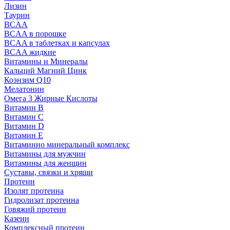
Лизин
Таурин
BCAA
BCAA в порошке
BCAA в таблетках и капсулах
BCAA жидкие
Витамины и Минералы
Кальций Магний Цинк
Коэнзим Q10
Мелатонин
Омега 3 Жирные Кислоты
Витамин B
Витамин C
Витамин D
Витамин E
Витаминно минеральный комплекс
Витамины для мужчин
Витамины для женщин
Суставы, связки и хрящи
Протеин
Изолят протеина
Гидролизат протеина
Говяжий протеин
Казеин
Комплексный протеин