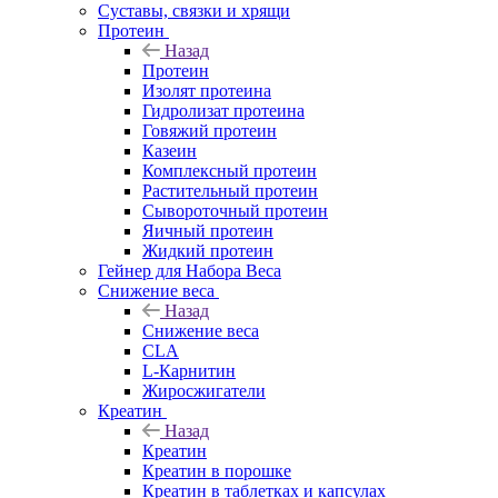
Суставы, связки и хрящи
Протеин
Назад
Протеин
Изолят протеина
Гидролизат протеина
Говяжий протеин
Казеин
Комплексный протеин
Растительный протеин
Сывороточный протеин
Яичный протеин
Жидкий протеин
Гейнер для Набора Веса
Снижение веса
Назад
Снижение веса
CLA
L-Карнитин
Жиросжигатели
Креатин
Назад
Креатин
Креатин в порошке
Креатин в таблетках и капсулах