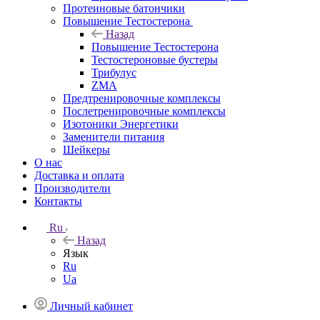
Протеиновые батончики
Повышение Тестостерона
Назад
Повышение Тестостерона
Тестостероновые бустеры
Трибулус
ZMA
Предтренировочные комплексы
Послетренировочные комплексы
Изотоники Энергетики
Заменители питания
Шейкеры
О нас
Доставка и оплата
Производители
Контакты
Ru
Назад
Язык
Ru
Ua
Личный кабинет