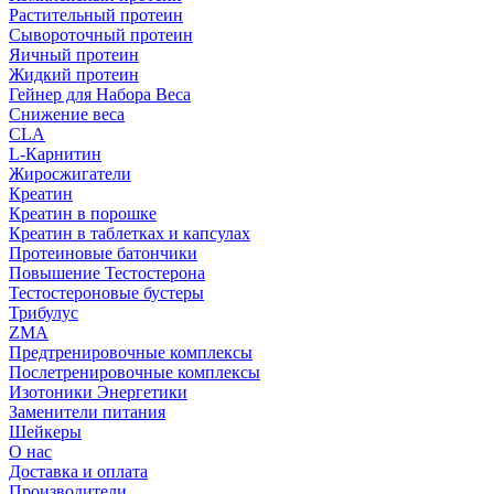
Растительный протеин
Сывороточный протеин
Яичный протеин
Жидкий протеин
Гейнер для Набора Веса
Снижение веса
CLA
L-Карнитин
Жиросжигатели
Креатин
Креатин в порошке
Креатин в таблетках и капсулах
Протеиновые батончики
Повышение Тестостерона
Тестостероновые бустеры
Трибулус
ZMA
Предтренировочные комплексы
Послетренировочные комплексы
Изотоники Энергетики
Заменители питания
Шейкеры
О нас
Доставка и оплата
Производители