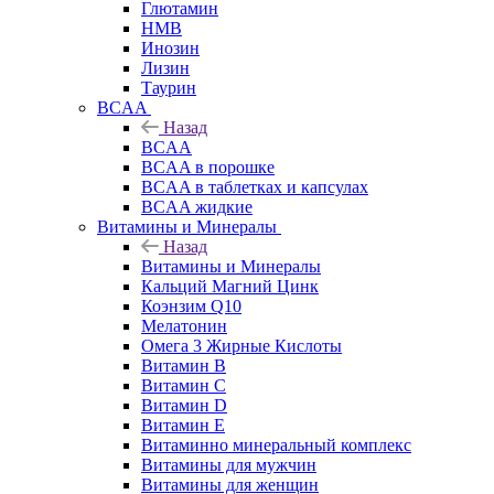
Глютамин
HMB
Инозин
Лизин
Таурин
BCAA
Назад
BCAA
BCAA в порошке
BCAA в таблетках и капсулах
BCAA жидкие
Витамины и Минералы
Назад
Витамины и Минералы
Кальций Магний Цинк
Коэнзим Q10
Мелатонин
Омега 3 Жирные Кислоты
Витамин B
Витамин C
Витамин D
Витамин E
Витаминно минеральный комплекс
Витамины для мужчин
Витамины для женщин