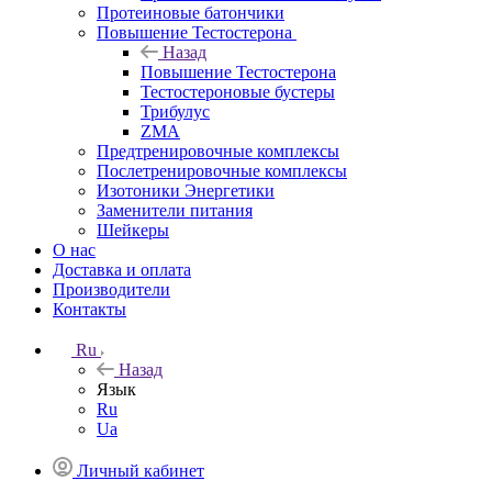
Протеиновые батончики
Повышение Тестостерона
Назад
Повышение Тестостерона
Тестостероновые бустеры
Трибулус
ZMA
Предтренировочные комплексы
Послетренировочные комплексы
Изотоники Энергетики
Заменители питания
Шейкеры
О нас
Доставка и оплата
Производители
Контакты
Ru
Назад
Язык
Ru
Ua
Личный кабинет