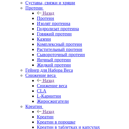
Суставы, связки и хрящи
Протеин
Назад
Протеин
Изолят протеина
Гидролизат протеина
Говяжий протеин
Казеин
Комплексный протеин
Растительный протеин
Сывороточный протеин
Яичный протеин
Жидкий протеин
Гейнер для Набора Веса
Снижение веса
Назад
Снижение веса
CLA
L-Карнитин
Жиросжигатели
Креатин
Назад
Креатин
Креатин в порошке
Креатин в таблетках и капсулах