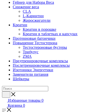
Гейнер для Набора Веса
Снижение веса
CLA
L-Карнитин
Жиросжигатели
Креатин
Креатин в порошке
Креатин в таблетках и капсулах
Протеиновые батончики
Повышение Тестостерона
Тестостероновые бустеры
Трибулус
ZMA
Предтренировочные комплексы
Послетренировочные комплексы
Изотоники Энергетики
Заменители питания
Шейкеры
Избранные товары
0
Корзина
0