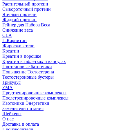
Растительный протеин
Сывороточный протеин
Яичный протеин
Жидкий протеин
Гейнер для Набора Веса
Снижение веса
CLA
L-Карнитин
Жиросжигатели
Креатин
Креатин в порошке
Креатин в таблетках и капсулах
Протеиновые батончики
Повышение Тестостерона
Тестостероновые бустеры
Трибулус
ZMA
Предтренировочные комплексы
Послетренировочные комплексы
Изотоники Энергетики
Заменители питания
Шейкеры
О нас
Доставка и оплата
Производители