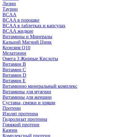
Лизин
Таурин
BCAA
BCAA в порошке
BCAA в таблетках и капсулах
BCAA жидкие
Витамины и Минералы
Кальций Магний Цинк
Коэнзим Q10
Мелатонин
Омега 3 Жирные Кислоты
Витамин B
Витамин C
Витамин D
Витамин E
Витаминно минеральный комплекс
Витамины для мужчин
Витамины для женщин
Суставы, связки и хрящи
Протеин
Изолят протеина
Гидролизат протеина
Говяжий протеин
Казеин
Комплексный протеин