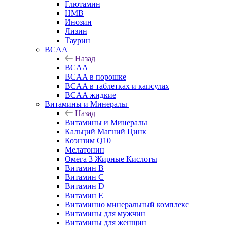
Глютамин
HMB
Инозин
Лизин
Таурин
BCAA
Назад
BCAA
BCAA в порошке
BCAA в таблетках и капсулах
BCAA жидкие
Витамины и Минералы
Назад
Витамины и Минералы
Кальций Магний Цинк
Коэнзим Q10
Мелатонин
Омега 3 Жирные Кислоты
Витамин B
Витамин C
Витамин D
Витамин E
Витаминно минеральный комплекс
Витамины для мужчин
Витамины для женщин