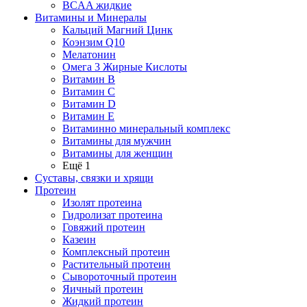
BCAA жидкие
Витамины и Минералы
Кальций Магний Цинк
Коэнзим Q10
Мелатонин
Омега 3 Жирные Кислоты
Витамин B
Витамин C
Витамин D
Витамин E
Витаминно минеральный комплекс
Витамины для мужчин
Витамины для женщин
Ещё 1
Суставы, связки и хрящи
Протеин
Изолят протеина
Гидролизат протеина
Говяжий протеин
Казеин
Комплексный протеин
Растительный протеин
Сывороточный протеин
Яичный протеин
Жидкий протеин