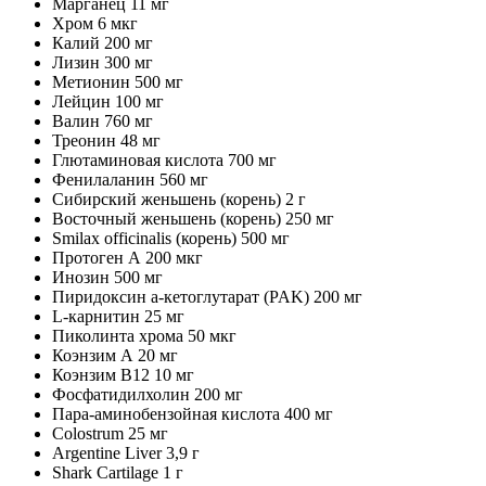
Марганец 11 мг
Хром 6 мкг
Калий 200 мг
Лизин 300 мг
Метионин 500 мг
Лейцин 100 мг
Валин 760 мг
Треонин 48 мг
Глютаминовая кислота 700 мг
Фенилаланин 560 мг
Сибирский женьшень (корень) 2 г
Восточный женьшень (корень) 250 мг
Smilax officinalis (корень) 500 мг
Протоген А 200 мкг
Инозин 500 мг
Пиридоксин a-кетоглутарат (PAK) 200 мг
L-карнитин 25 мг
Пиколинта хрома 50 мкг
Коэнзим А 20 мг
Коэнзим В12 10 мг
Фосфатидилхолин 200 мг
Пара-аминобензойная кислота 400 мг
Colostrum 25 мг
Argentine Liver 3,9 г
Shark Cartilage 1 г