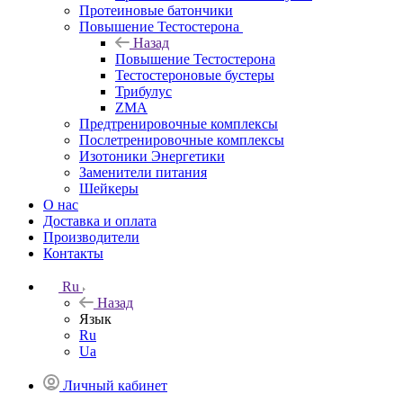
Протеиновые батончики
Повышение Тестостерона
Назад
Повышение Тестостерона
Тестостероновые бустеры
Трибулус
ZMA
Предтренировочные комплексы
Послетренировочные комплексы
Изотоники Энергетики
Заменители питания
Шейкеры
О нас
Доставка и оплата
Производители
Контакты
Ru
Назад
Язык
Ru
Ua
Личный кабинет