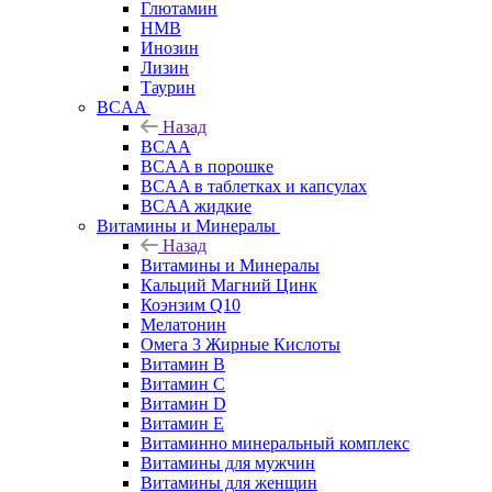
Глютамин
HMB
Инозин
Лизин
Таурин
BCAA
Назад
BCAA
BCAA в порошке
BCAA в таблетках и капсулах
BCAA жидкие
Витамины и Минералы
Назад
Витамины и Минералы
Кальций Магний Цинк
Коэнзим Q10
Мелатонин
Омега 3 Жирные Кислоты
Витамин B
Витамин C
Витамин D
Витамин E
Витаминно минеральный комплекс
Витамины для мужчин
Витамины для женщин