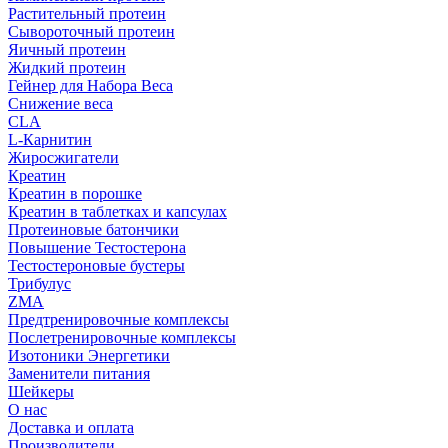
Растительный протеин
Сывороточный протеин
Яичный протеин
Жидкий протеин
Гейнер для Набора Веса
Снижение веса
CLA
L-Карнитин
Жиросжигатели
Креатин
Креатин в порошке
Креатин в таблетках и капсулах
Протеиновые батончики
Повышение Тестостерона
Тестостероновые бустеры
Трибулус
ZMA
Предтренировочные комплексы
Послетренировочные комплексы
Изотоники Энергетики
Заменители питания
Шейкеры
О нас
Доставка и оплата
Производители