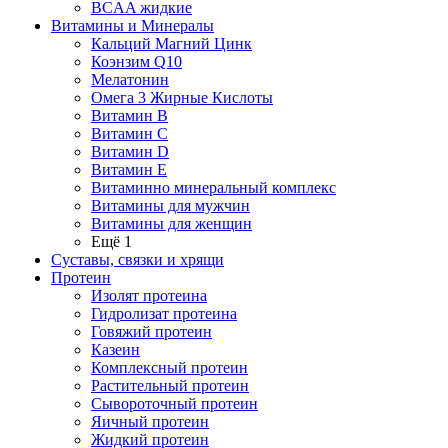
BCAA жидкие
Витамины и Минералы
Кальций Магний Цинк
Коэнзим Q10
Мелатонин
Омега 3 Жирные Кислоты
Витамин B
Витамин C
Витамин D
Витамин E
Витаминно минеральный комплекс
Витамины для мужчин
Витамины для женщин
Ещё 1
Суставы, связки и хрящи
Протеин
Изолят протеина
Гидролизат протеина
Говяжий протеин
Казеин
Комплексный протеин
Растительный протеин
Сывороточный протеин
Яичный протеин
Жидкий протеин