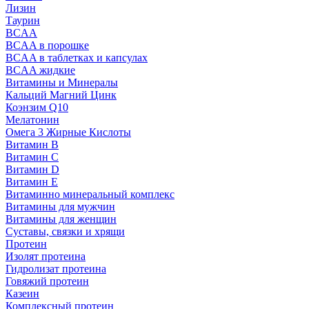
Лизин
Таурин
BCAA
BCAA в порошке
BCAA в таблетках и капсулах
BCAA жидкие
Витамины и Минералы
Кальций Магний Цинк
Коэнзим Q10
Мелатонин
Омега 3 Жирные Кислоты
Витамин B
Витамин C
Витамин D
Витамин E
Витаминно минеральный комплекс
Витамины для мужчин
Витамины для женщин
Суставы, связки и хрящи
Протеин
Изолят протеина
Гидролизат протеина
Говяжий протеин
Казеин
Комплексный протеин