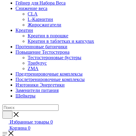
Гейнер для Набора Веса
Снижение веса
CLA
L-Карнитин
Жиросжигатели
Креатин
Креатин в порошке
Креатин в таблетках и капсулах
Протеиновые батончики
Повышение Тестостерона
Тестостероновые бустеры
Трибулус
ZMA
Предтренировочные комплексы
Послетренировочные комплексы
Изотоники Энергетики
Заменители питания
Шейкеры
Избранные товары
0
Корзина
0