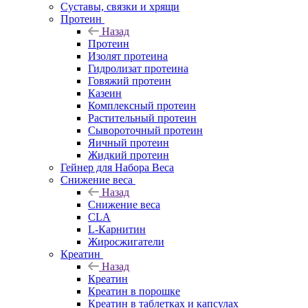
Суставы, связки и хрящи
Протеин
Назад
Протеин
Изолят протеина
Гидролизат протеина
Говяжий протеин
Казеин
Комплексный протеин
Растительный протеин
Сывороточный протеин
Яичный протеин
Жидкий протеин
Гейнер для Набора Веса
Снижение веса
Назад
Снижение веса
CLA
L-Карнитин
Жиросжигатели
Креатин
Назад
Креатин
Креатин в порошке
Креатин в таблетках и капсулах