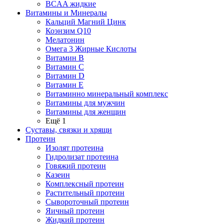
BCAA жидкие
Витамины и Минералы
Кальций Магний Цинк
Коэнзим Q10
Мелатонин
Омега 3 Жирные Кислоты
Витамин B
Витамин C
Витамин D
Витамин E
Витаминно минеральный комплекс
Витамины для мужчин
Витамины для женщин
Ещё 1
Суставы, связки и хрящи
Протеин
Изолят протеина
Гидролизат протеина
Говяжий протеин
Казеин
Комплексный протеин
Растительный протеин
Сывороточный протеин
Яичный протеин
Жидкий протеин