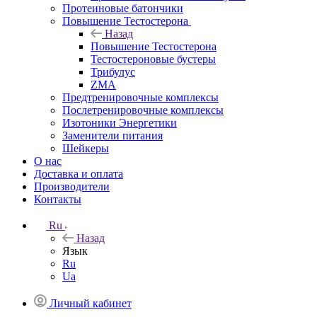
Протеиновые батончики
Повышение Тестостерона
Назад
Повышение Тестостерона
Тестостероновые бустеры
Трибулус
ZMA
Предтренировочные комплексы
Послетренировочные комплексы
Изотоники Энергетики
Заменители питания
Шейкеры
О нас
Доставка и оплата
Производители
Контакты
Ru
Назад
Язык
Ru
Ua
Личный кабинет