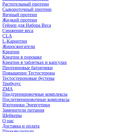
Растительный протеин
Сывороточный протеин
Яичный протеин
Жидкий протеин
Гейнер для Набора Веса
Снижение веса
CLA
L-Карнитин
Жиросжигатели
Креатин
Креатин в порошке
Креатин в таблетках и капсулах
Протеиновые батончики
Повышение Тестостерона
Тестостероновые бустеры
Трибулус
ZMA
Предтренировочные комплексы
Послетренировочные комплексы
Изотоники Энергетики
Заменители питания
Шейкеры
О нас
Доставка и оплата
Производители