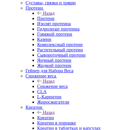
Суставы, связки и хрящи
Протеин
Назад
Протеин
Изолят протеина
Гидролизат протеина
Говяжий протеин
Казеин
Комплексный протеин
Растительный протеин
Сывороточный протеин
Яичный протеин
Жидкий протеин
Гейнер для Набора Веса
Снижение веса
Назад
Снижение веса
CLA
L-Карнитин
Жиросжигатели
Креатин
Назад
Креатин
Креатин в порошке
Креатин в таблетках и капсулах