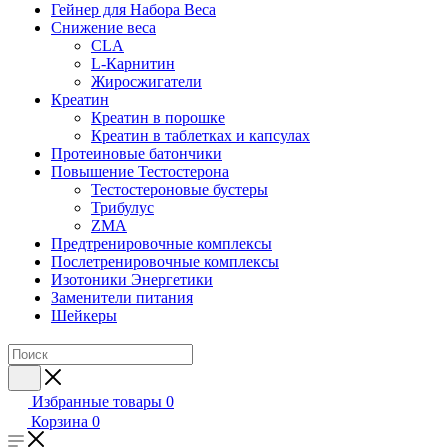
Гейнер для Набора Веса
Снижение веса
CLA
L-Карнитин
Жиросжигатели
Креатин
Креатин в порошке
Креатин в таблетках и капсулах
Протеиновые батончики
Повышение Тестостерона
Тестостероновые бустеры
Трибулус
ZMA
Предтренировочные комплексы
Послетренировочные комплексы
Изотоники Энергетики
Заменители питания
Шейкеры
Избранные товары
0
Корзина
0