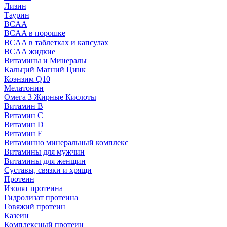
Лизин
Таурин
BCAA
BCAA в порошке
BCAA в таблетках и капсулах
BCAA жидкие
Витамины и Минералы
Кальций Магний Цинк
Коэнзим Q10
Мелатонин
Омега 3 Жирные Кислоты
Витамин B
Витамин C
Витамин D
Витамин E
Витаминно минеральный комплекс
Витамины для мужчин
Витамины для женщин
Суставы, связки и хрящи
Протеин
Изолят протеина
Гидролизат протеина
Говяжий протеин
Казеин
Комплексный протеин