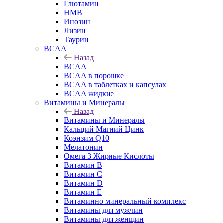
Глютамин
HMB
Инозин
Лизин
Таурин
BCAA
Назад
BCAA
BCAA в порошке
BCAA в таблетках и капсулах
BCAA жидкие
Витамины и Минералы
Назад
Витамины и Минералы
Кальций Магний Цинк
Коэнзим Q10
Мелатонин
Омега 3 Жирные Кислоты
Витамин B
Витамин C
Витамин D
Витамин E
Витаминно минеральный комплекс
Витамины для мужчин
Витамины для женщин