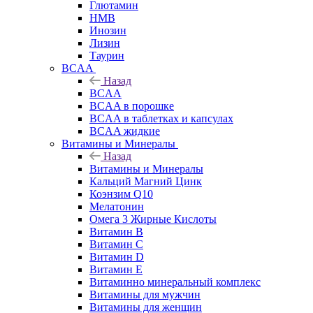
Глютамин
HMB
Инозин
Лизин
Таурин
BCAA
Назад
BCAA
BCAA в порошке
BCAA в таблетках и капсулах
BCAA жидкие
Витамины и Минералы
Назад
Витамины и Минералы
Кальций Магний Цинк
Коэнзим Q10
Мелатонин
Омега 3 Жирные Кислоты
Витамин B
Витамин C
Витамин D
Витамин E
Витаминно минеральный комплекс
Витамины для мужчин
Витамины для женщин