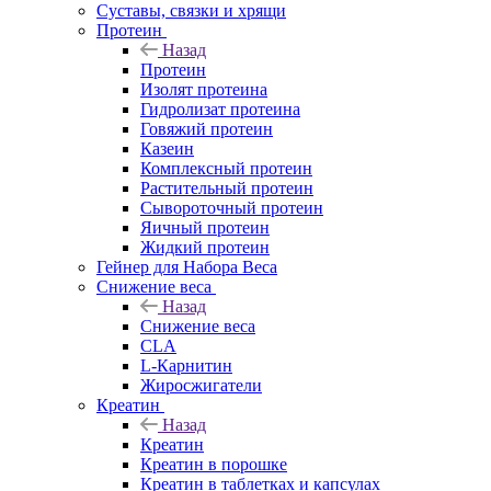
Суставы, связки и хрящи
Протеин
Назад
Протеин
Изолят протеина
Гидролизат протеина
Говяжий протеин
Казеин
Комплексный протеин
Растительный протеин
Сывороточный протеин
Яичный протеин
Жидкий протеин
Гейнер для Набора Веса
Снижение веса
Назад
Снижение веса
CLA
L-Карнитин
Жиросжигатели
Креатин
Назад
Креатин
Креатин в порошке
Креатин в таблетках и капсулах