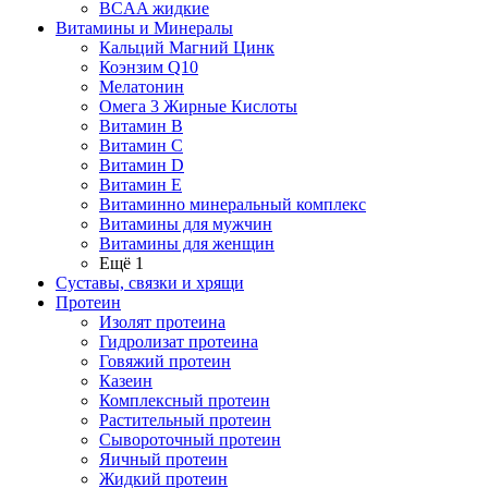
BCAA жидкие
Витамины и Минералы
Кальций Магний Цинк
Коэнзим Q10
Мелатонин
Омега 3 Жирные Кислоты
Витамин B
Витамин C
Витамин D
Витамин E
Витаминно минеральный комплекс
Витамины для мужчин
Витамины для женщин
Ещё 1
Суставы, связки и хрящи
Протеин
Изолят протеина
Гидролизат протеина
Говяжий протеин
Казеин
Комплексный протеин
Растительный протеин
Сывороточный протеин
Яичный протеин
Жидкий протеин