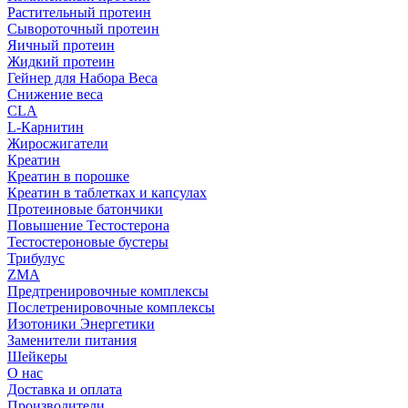
Растительный протеин
Сывороточный протеин
Яичный протеин
Жидкий протеин
Гейнер для Набора Веса
Снижение веса
CLA
L-Карнитин
Жиросжигатели
Креатин
Креатин в порошке
Креатин в таблетках и капсулах
Протеиновые батончики
Повышение Тестостерона
Тестостероновые бустеры
Трибулус
ZMA
Предтренировочные комплексы
Послетренировочные комплексы
Изотоники Энергетики
Заменители питания
Шейкеры
О нас
Доставка и оплата
Производители