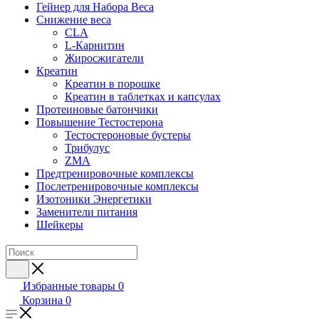
Гейнер для Набора Веса
Снижение веса
CLA
L-Карнитин
Жиросжигатели
Креатин
Креатин в порошке
Креатин в таблетках и капсулах
Протеиновые батончики
Повышение Тестостерона
Тестостероновые бустеры
Трибулус
ZMA
Предтренировочные комплексы
Послетренировочные комплексы
Изотоники Энергетики
Заменители питания
Шейкеры
Избранные товары
0
Корзина
0