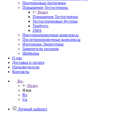
Протеиновые батончики
Повышение Тестостерона
Назад
Повышение Тестостерона
Тестостероновые бустеры
Трибулус
ZMA
Предтренировочные комплексы
Послетренировочные комплексы
Изотоники Энергетики
Заменители питания
Шейкеры
О нас
Доставка и оплата
Производители
Контакты
Ru
Назад
Язык
Ru
Ua
Личный кабинет