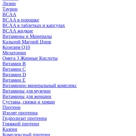
Лизин
Таурин
BCAA
BCAA в порошке
BCAA в таблетках и капсулах
BCAA жидкие
Витамины и Минералы
Кальций Магний Цинк
Коэнзим Q10
Мелатонин
Омега 3 Жирные Кислоты
Витамин B
Витамин C
Витамин D
Витамин E
Витаминно минеральный комплекс
Витамины для мужчин
Витамины для женщин
Суставы, связки и хрящи
Протеин
Изолят протеина
Гидролизат протеина
Говяжий протеин
Казеин
Комплексный протеин