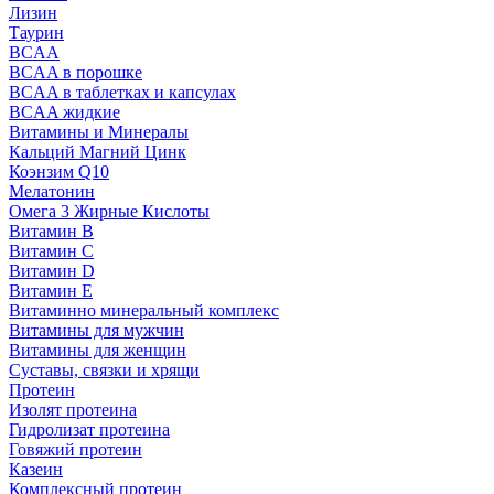
Лизин
Таурин
BCAA
BCAA в порошке
BCAA в таблетках и капсулах
BCAA жидкие
Витамины и Минералы
Кальций Магний Цинк
Коэнзим Q10
Мелатонин
Омега 3 Жирные Кислоты
Витамин B
Витамин C
Витамин D
Витамин E
Витаминно минеральный комплекс
Витамины для мужчин
Витамины для женщин
Суставы, связки и хрящи
Протеин
Изолят протеина
Гидролизат протеина
Говяжий протеин
Казеин
Комплексный протеин