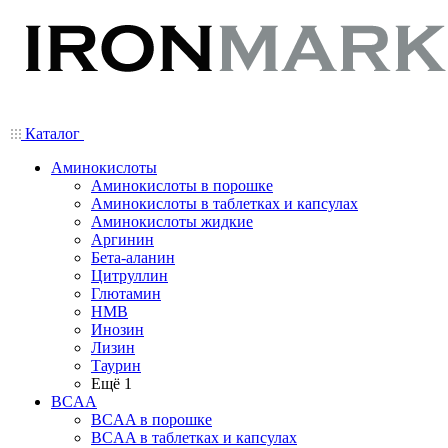
Каталог
Аминокислоты
Аминокислоты в порошке
Аминокислоты в таблетках и капсулах
Аминокислоты жидкие
Аргинин
Бета-аланин
Цитруллин
Глютамин
HMB
Инозин
Лизин
Таурин
Ещё 1
BCAA
BCAA в порошке
BCAA в таблетках и капсулах