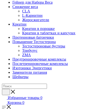
Гейнер для Набора Веса
Снижение веса
CLA
L-Карнитин
Жиросжигатели
Креатин
Креатин в порошке
Креатин в таблетках и капсулах
Протеиновые батончики
Повышение Тестостерона
Тестостероновые бустеры
Трибулус
ZMA
Предтренировочные комплексы
Послетренировочные комплексы
Изотоники Энергетики
Заменители питания
Шейкеры
Избранные товары
0
Корзина
0