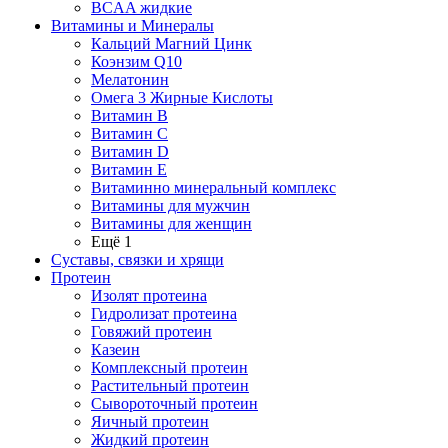
BCAA жидкие
Витамины и Минералы
Кальций Магний Цинк
Коэнзим Q10
Мелатонин
Омега 3 Жирные Кислоты
Витамин B
Витамин C
Витамин D
Витамин E
Витаминно минеральный комплекс
Витамины для мужчин
Витамины для женщин
Ещё 1
Суставы, связки и хрящи
Протеин
Изолят протеина
Гидролизат протеина
Говяжий протеин
Казеин
Комплексный протеин
Растительный протеин
Сывороточный протеин
Яичный протеин
Жидкий протеин