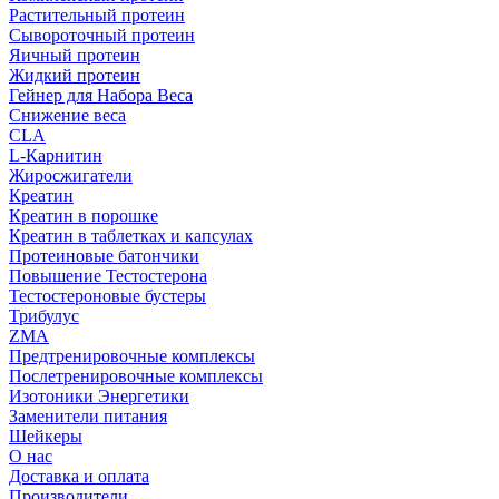
Растительный протеин
Сывороточный протеин
Яичный протеин
Жидкий протеин
Гейнер для Набора Веса
Снижение веса
CLA
L-Карнитин
Жиросжигатели
Креатин
Креатин в порошке
Креатин в таблетках и капсулах
Протеиновые батончики
Повышение Тестостерона
Тестостероновые бустеры
Трибулус
ZMA
Предтренировочные комплексы
Послетренировочные комплексы
Изотоники Энергетики
Заменители питания
Шейкеры
О нас
Доставка и оплата
Производители