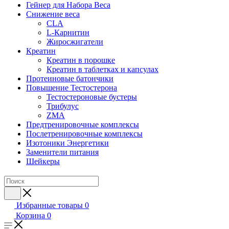
Гейнер для Набора Веса
Снижение веса
CLA
L-Карнитин
Жиросжигатели
Креатин
Креатин в порошке
Креатин в таблетках и капсулах
Протеиновые батончики
Повышение Тестостерона
Тестостероновые бустеры
Трибулус
ZMA
Предтренировочные комплексы
Послетренировочные комплексы
Изотоники Энергетики
Заменители питания
Шейкеры
Избранные товары
0
Корзина
0