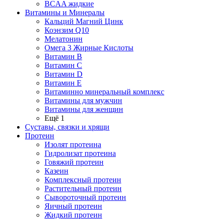
BCAA жидкие
Витамины и Минералы
Кальций Магний Цинк
Коэнзим Q10
Мелатонин
Омега 3 Жирные Кислоты
Витамин B
Витамин C
Витамин D
Витамин E
Витаминно минеральный комплекс
Витамины для мужчин
Витамины для женщин
Ещё 1
Суставы, связки и хрящи
Протеин
Изолят протеина
Гидролизат протеина
Говяжий протеин
Казеин
Комплексный протеин
Растительный протеин
Сывороточный протеин
Яичный протеин
Жидкий протеин