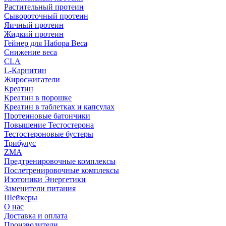
Растительный протеин
Сывороточный протеин
Яичный протеин
Жидкий протеин
Гейнер для Набора Веса
Снижение веса
CLA
L-Карнитин
Жиросжигатели
Креатин
Креатин в порошке
Креатин в таблетках и капсулах
Протеиновые батончики
Повышение Тестостерона
Тестостероновые бустеры
Трибулус
ZMA
Предтренировочные комплексы
Послетренировочные комплексы
Изотоники Энергетики
Заменители питания
Шейкеры
О нас
Доставка и оплата
Производители