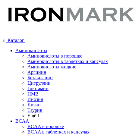
Каталог
Аминокислоты
Аминокислоты в порошке
Аминокислоты в таблетках и капсулах
Аминокислоты жидкие
Аргинин
Бета-аланин
Цитруллин
Глютамин
HMB
Инозин
Лизин
Таурин
Ещё 1
BCAA
BCAA в порошке
BCAA в таблетках и капсулах