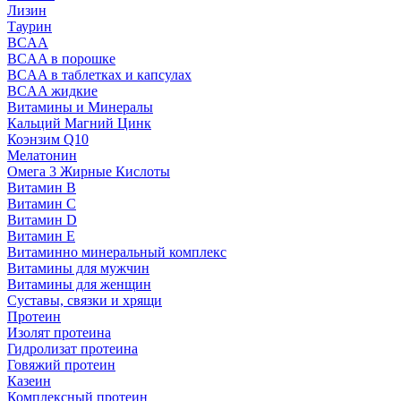
Лизин
Таурин
BCAA
BCAA в порошке
BCAA в таблетках и капсулах
BCAA жидкие
Витамины и Минералы
Кальций Магний Цинк
Коэнзим Q10
Мелатонин
Омега 3 Жирные Кислоты
Витамин B
Витамин C
Витамин D
Витамин E
Витаминно минеральный комплекс
Витамины для мужчин
Витамины для женщин
Суставы, связки и хрящи
Протеин
Изолят протеина
Гидролизат протеина
Говяжий протеин
Казеин
Комплексный протеин