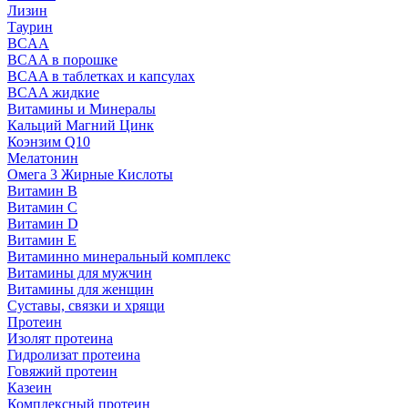
Лизин
Таурин
BCAA
BCAA в порошке
BCAA в таблетках и капсулах
BCAA жидкие
Витамины и Минералы
Кальций Магний Цинк
Коэнзим Q10
Мелатонин
Омега 3 Жирные Кислоты
Витамин B
Витамин C
Витамин D
Витамин E
Витаминно минеральный комплекс
Витамины для мужчин
Витамины для женщин
Суставы, связки и хрящи
Протеин
Изолят протеина
Гидролизат протеина
Говяжий протеин
Казеин
Комплексный протеин