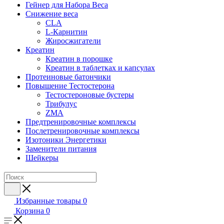
Гейнер для Набора Веса
Снижение веса
CLA
L-Карнитин
Жиросжигатели
Креатин
Креатин в порошке
Креатин в таблетках и капсулах
Протеиновые батончики
Повышение Тестостерона
Тестостероновые бустеры
Трибулус
ZMA
Предтренировочные комплексы
Послетренировочные комплексы
Изотоники Энергетики
Заменители питания
Шейкеры
Избранные товары
0
Корзина
0