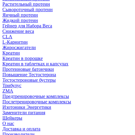
Растительный протеин
Сывороточный протеин
Яичный протеин
Жидкий протеин
Гейнер для Набора Веса
Снижение веса
CLA
L-Карнитин
Жиросжигатели
Креатин
Креатин в порошке
Креатин в таблетках и капсулах
Протеиновые батончики
Повышение Тестостерона
Тестостероновые бустеры
Трибулус
ZMA
Предтренировочные комплексы
Послетренировочные комплексы
Изотоники Энергетики
Заменители питания
Шейкеры
О нас
Доставка и оплата
Производители