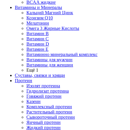
BCAA жидкие
Витамины и Минералы
Кальций Магний Цинк
Коэнзим Q10
Мелатонин
Омега 3 Жирные Кислоты
Витамин B
Витамин C
Витамин D
Витамин E
Витаминно минеральный комплекс
Витамины для мужчин
Витамины для женщин
Ещё 1
Суставы, связки и хрящи
Протеин
Изолят протеина
Гидролизат протеина
Говяжий протеин
Казеин
Комплексный протеин
Растительный протеин
Сывороточный протеин
Яичный протеин
Жидкий протеин