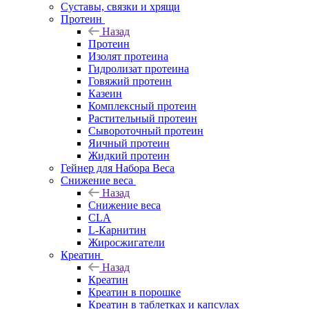
Суставы, связки и хрящи
Протеин
Назад
Протеин
Изолят протеина
Гидролизат протеина
Говяжий протеин
Казеин
Комплексный протеин
Растительный протеин
Сывороточный протеин
Яичный протеин
Жидкий протеин
Гейнер для Набора Веса
Снижение веса
Назад
Снижение веса
CLA
L-Карнитин
Жиросжигатели
Креатин
Назад
Креатин
Креатин в порошке
Креатин в таблетках и капсулах