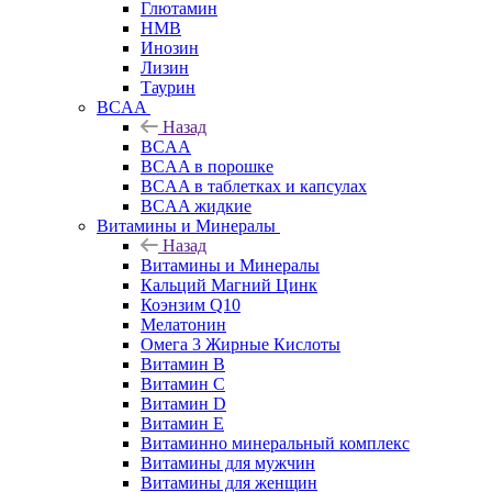
Глютамин
HMB
Инозин
Лизин
Таурин
BCAA
Назад
BCAA
BCAA в порошке
BCAA в таблетках и капсулах
BCAA жидкие
Витамины и Минералы
Назад
Витамины и Минералы
Кальций Магний Цинк
Коэнзим Q10
Мелатонин
Омега 3 Жирные Кислоты
Витамин B
Витамин C
Витамин D
Витамин E
Витаминно минеральный комплекс
Витамины для мужчин
Витамины для женщин