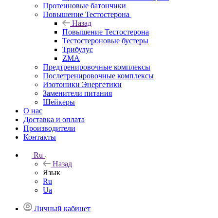
Протеиновые батончики
Повышение Тестостерона
Назад
Повышение Тестостерона
Тестостероновые бустеры
Трибулус
ZMA
Предтренировочные комплексы
Послетренировочные комплексы
Изотоники Энергетики
Заменители питания
Шейкеры
О нас
Доставка и оплата
Производители
Контакты
Ru
Назад
Язык
Ru
Ua
Личный кабинет