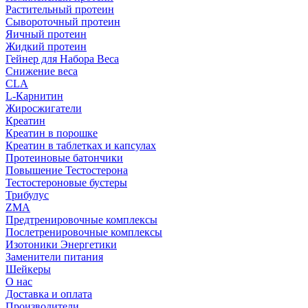
Растительный протеин
Сывороточный протеин
Яичный протеин
Жидкий протеин
Гейнер для Набора Веса
Снижение веса
CLA
L-Карнитин
Жиросжигатели
Креатин
Креатин в порошке
Креатин в таблетках и капсулах
Протеиновые батончики
Повышение Тестостерона
Тестостероновые бустеры
Трибулус
ZMA
Предтренировочные комплексы
Послетренировочные комплексы
Изотоники Энергетики
Заменители питания
Шейкеры
О нас
Доставка и оплата
Производители