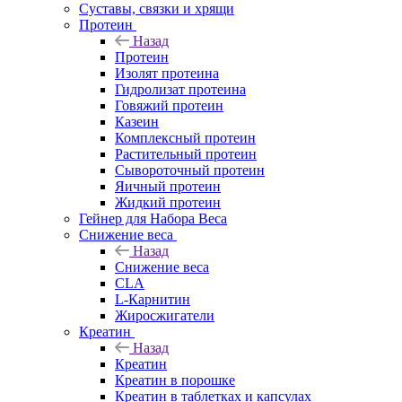
Суставы, связки и хрящи
Протеин
Назад
Протеин
Изолят протеина
Гидролизат протеина
Говяжий протеин
Казеин
Комплексный протеин
Растительный протеин
Сывороточный протеин
Яичный протеин
Жидкий протеин
Гейнер для Набора Веса
Снижение веса
Назад
Снижение веса
CLA
L-Карнитин
Жиросжигатели
Креатин
Назад
Креатин
Креатин в порошке
Креатин в таблетках и капсулах