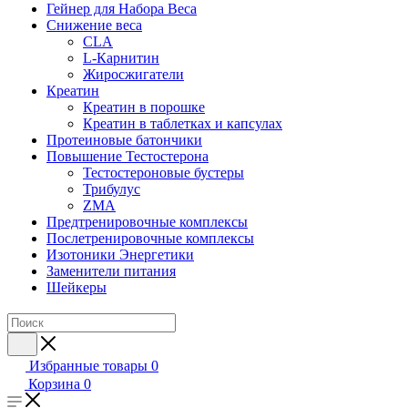
Гейнер для Набора Веса
Снижение веса
CLA
L-Карнитин
Жиросжигатели
Креатин
Креатин в порошке
Креатин в таблетках и капсулах
Протеиновые батончики
Повышение Тестостерона
Тестостероновые бустеры
Трибулус
ZMA
Предтренировочные комплексы
Послетренировочные комплексы
Изотоники Энергетики
Заменители питания
Шейкеры
Избранные товары
0
Корзина
0