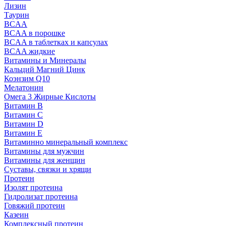
Лизин
Таурин
BCAA
BCAA в порошке
BCAA в таблетках и капсулах
BCAA жидкие
Витамины и Минералы
Кальций Магний Цинк
Коэнзим Q10
Мелатонин
Омега 3 Жирные Кислоты
Витамин B
Витамин C
Витамин D
Витамин E
Витаминно минеральный комплекс
Витамины для мужчин
Витамины для женщин
Суставы, связки и хрящи
Протеин
Изолят протеина
Гидролизат протеина
Говяжий протеин
Казеин
Комплексный протеин