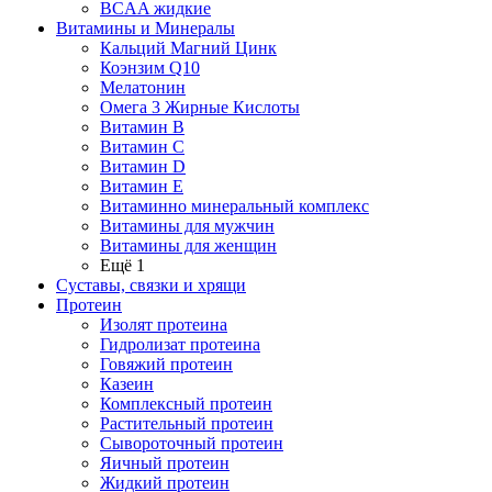
BCAA жидкие
Витамины и Минералы
Кальций Магний Цинк
Коэнзим Q10
Мелатонин
Омега 3 Жирные Кислоты
Витамин B
Витамин C
Витамин D
Витамин E
Витаминно минеральный комплекс
Витамины для мужчин
Витамины для женщин
Ещё 1
Суставы, связки и хрящи
Протеин
Изолят протеина
Гидролизат протеина
Говяжий протеин
Казеин
Комплексный протеин
Растительный протеин
Сывороточный протеин
Яичный протеин
Жидкий протеин