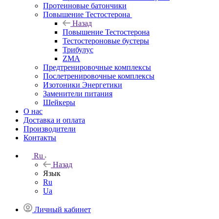
Протеиновые батончики
Повышение Тестостерона
Назад
Повышение Тестостерона
Тестостероновые бустеры
Трибулус
ZMA
Предтренировочные комплексы
Послетренировочные комплексы
Изотоники Энергетики
Заменители питания
Шейкеры
О нас
Доставка и оплата
Производители
Контакты
Ru
Назад
Язык
Ru
Ua
Личный кабинет