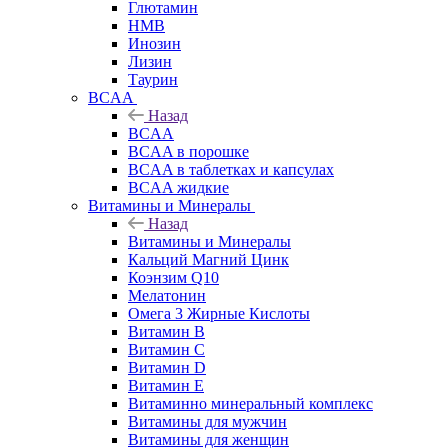
Глютамин
HMB
Инозин
Лизин
Таурин
BCAA
Назад
BCAA
BCAA в порошке
BCAA в таблетках и капсулах
BCAA жидкие
Витамины и Минералы
Назад
Витамины и Минералы
Кальций Магний Цинк
Коэнзим Q10
Мелатонин
Омега 3 Жирные Кислоты
Витамин B
Витамин C
Витамин D
Витамин E
Витаминно минеральный комплекс
Витамины для мужчин
Витамины для женщин