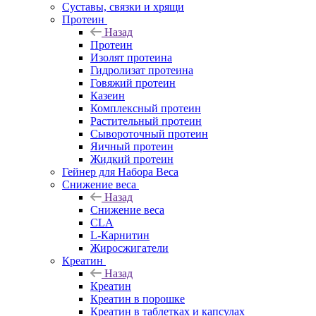
Суставы, связки и хрящи
Протеин
Назад
Протеин
Изолят протеина
Гидролизат протеина
Говяжий протеин
Казеин
Комплексный протеин
Растительный протеин
Сывороточный протеин
Яичный протеин
Жидкий протеин
Гейнер для Набора Веса
Снижение веса
Назад
Снижение веса
CLA
L-Карнитин
Жиросжигатели
Креатин
Назад
Креатин
Креатин в порошке
Креатин в таблетках и капсулах