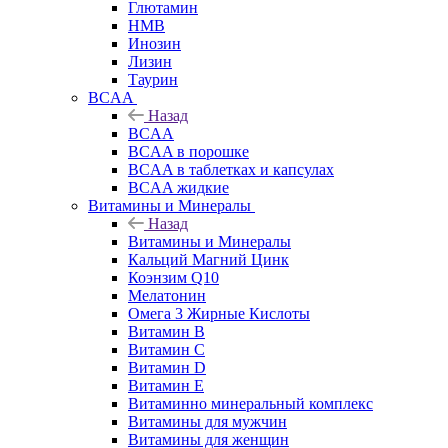
Глютамин
HMB
Инозин
Лизин
Таурин
BCAA
Назад
BCAA
BCAA в порошке
BCAA в таблетках и капсулах
BCAA жидкие
Витамины и Минералы
Назад
Витамины и Минералы
Кальций Магний Цинк
Коэнзим Q10
Мелатонин
Омега 3 Жирные Кислоты
Витамин B
Витамин C
Витамин D
Витамин E
Витаминно минеральный комплекс
Витамины для мужчин
Витамины для женщин