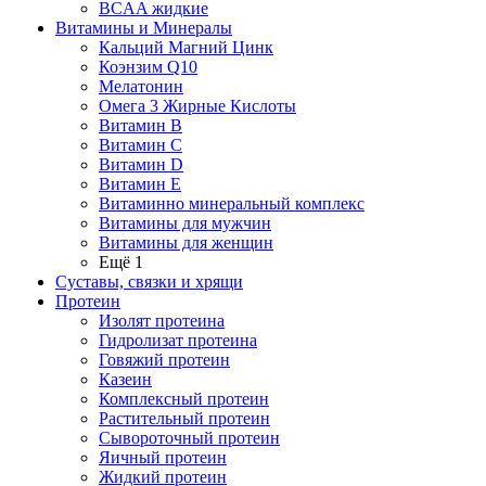
BCAA жидкие
Витамины и Минералы
Кальций Магний Цинк
Коэнзим Q10
Мелатонин
Омега 3 Жирные Кислоты
Витамин B
Витамин C
Витамин D
Витамин E
Витаминно минеральный комплекс
Витамины для мужчин
Витамины для женщин
Ещё 1
Суставы, связки и хрящи
Протеин
Изолят протеина
Гидролизат протеина
Говяжий протеин
Казеин
Комплексный протеин
Растительный протеин
Сывороточный протеин
Яичный протеин
Жидкий протеин