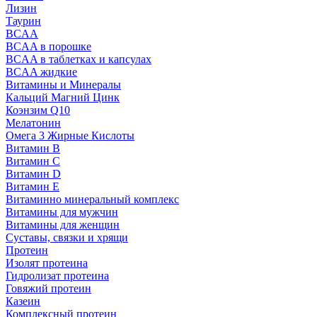
Лизин
Таурин
BCAA
BCAA в порошке
BCAA в таблетках и капсулах
BCAA жидкие
Витамины и Минералы
Кальций Магний Цинк
Коэнзим Q10
Мелатонин
Омега 3 Жирные Кислоты
Витамин B
Витамин C
Витамин D
Витамин E
Витаминно минеральный комплекс
Витамины для мужчин
Витамины для женщин
Суставы, связки и хрящи
Протеин
Изолят протеина
Гидролизат протеина
Говяжий протеин
Казеин
Комплексный протеин