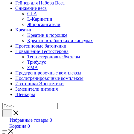
Гейнер для Набора Веса
Снижение веса
CLA
L-Карнитин
Жиросжигатели
Креатин
Креатин в порошке
Креатин в таблетках и капсулах
Протеиновые батончики
Повышение Тестостерона
Тестостероновые бустеры
Трибулус
ZMA
Предтренировочные комплексы
Послетренировочные комплексы
Изотоники Энергетики
Заменители питания
Шейкеры
Избранные товары
0
Корзина
0