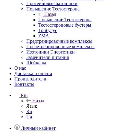
Протеиновые батончики
Повышение Тестостерона
Назад
Повышение Тестостерона
Тестостероновые бустеры
Трибулус
ZMA
Предтренировочные комплексы
Послетренировочные комплексы
Изотоники Энергетики
Заменители питания
Шейкеры
О нас
Доставка и оплата
Производители
Контакты
Ru
Назад
Язык
Ru
Ua
Личный кабинет