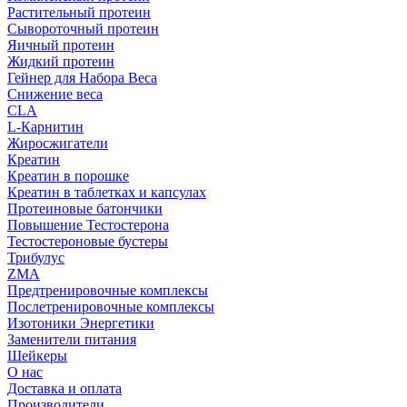
Растительный протеин
Сывороточный протеин
Яичный протеин
Жидкий протеин
Гейнер для Набора Веса
Снижение веса
CLA
L-Карнитин
Жиросжигатели
Креатин
Креатин в порошке
Креатин в таблетках и капсулах
Протеиновые батончики
Повышение Тестостерона
Тестостероновые бустеры
Трибулус
ZMA
Предтренировочные комплексы
Послетренировочные комплексы
Изотоники Энергетики
Заменители питания
Шейкеры
О нас
Доставка и оплата
Производители