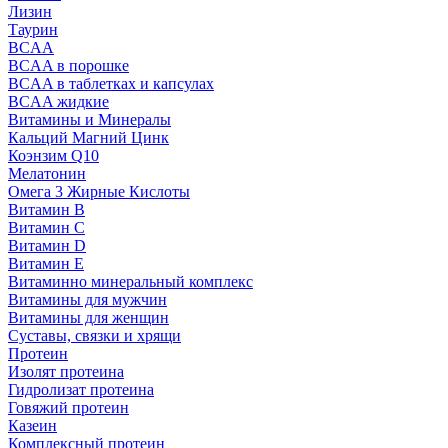
Лизин
Таурин
BCAA
BCAA в порошке
BCAA в таблетках и капсулах
BCAA жидкие
Витамины и Минералы
Кальций Магний Цинк
Коэнзим Q10
Мелатонин
Омега 3 Жирные Кислоты
Витамин B
Витамин C
Витамин D
Витамин E
Витаминно минеральный комплекс
Витамины для мужчин
Витамины для женщин
Суставы, связки и хрящи
Протеин
Изолят протеина
Гидролизат протеина
Говяжий протеин
Казеин
Комплексный протеин