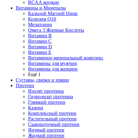
BCAA жидкие
Витамины и Минералы
Кальций Магний Цинк
Коэнзим Q10
Мелатонин
Омега 3 Жирные Кислоты
Витамин B
Витамин C
Витамин D
Витамин E
Витаминно минеральный комплекс
Витамины для мужчин
Витамины для женщин
Ещё 1
Суставы, связки и хрящи
Протеин
Изолят протеина
Гидролизат протеина
Говяжий протеин
Казеин
Комплексный протеин
Растительный протеин
Сывороточный протеин
Яичный протеин
Жидкий протеин