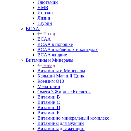
Глютамин
HMB
Инозин
Лизин
Таурин
BCAA
Назад
BCAA
BCAA в порошке
BCAA в таблетках и капсулах
BCAA жидкие
Витамины и Минералы
Назад
Витамины и Минералы
Кальций Магний Цинк
Коэнзим Q10
Мелатонин
Омега 3 Жирные Кислоты
Витамин B
Витамин C
Витамин D
Витамин E
Витаминно минеральный комплекс
Витамины для мужчин
Витамины для женщин