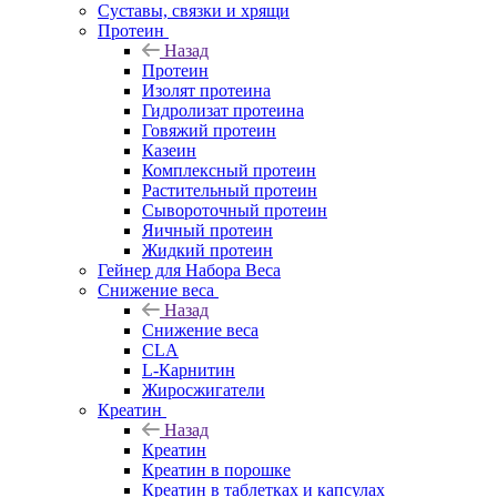
Суставы, связки и хрящи
Протеин
Назад
Протеин
Изолят протеина
Гидролизат протеина
Говяжий протеин
Казеин
Комплексный протеин
Растительный протеин
Сывороточный протеин
Яичный протеин
Жидкий протеин
Гейнер для Набора Веса
Снижение веса
Назад
Снижение веса
CLA
L-Карнитин
Жиросжигатели
Креатин
Назад
Креатин
Креатин в порошке
Креатин в таблетках и капсулах