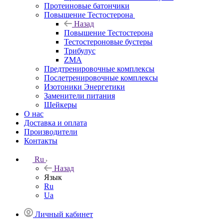
Протеиновые батончики
Повышение Тестостерона
Назад
Повышение Тестостерона
Тестостероновые бустеры
Трибулус
ZMA
Предтренировочные комплексы
Послетренировочные комплексы
Изотоники Энергетики
Заменители питания
Шейкеры
О нас
Доставка и оплата
Производители
Контакты
Ru
Назад
Язык
Ru
Ua
Личный кабинет