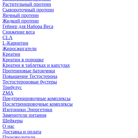
Растительный протеин
Сывороточный протеин
Яичный протеин
Жидкий протеин
Гейнер для Набора Веса
Снижение веса
CLA
L-Карнитин
Жиросжигатели
Креатин
Креатин в порошке
Креатин в таблетках и капсулах
Протеиновые батончики
Повышение Тестостерона
Тестостероновые бустеры
Трибулус
ZMA
Предтренировочные комплексы
Послетренировочные комплексы
Изотоники Энергетики
Заменители питания
Шейкеры
О нас
Доставка и оплата
Производители