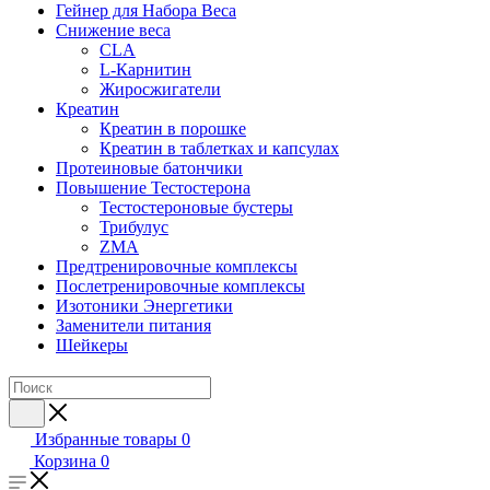
Гейнер для Набора Веса
Снижение веса
CLA
L-Карнитин
Жиросжигатели
Креатин
Креатин в порошке
Креатин в таблетках и капсулах
Протеиновые батончики
Повышение Тестостерона
Тестостероновые бустеры
Трибулус
ZMA
Предтренировочные комплексы
Послетренировочные комплексы
Изотоники Энергетики
Заменители питания
Шейкеры
Избранные товары
0
Корзина
0