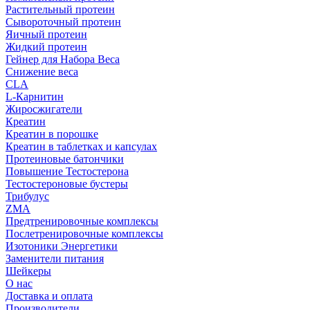
Растительный протеин
Сывороточный протеин
Яичный протеин
Жидкий протеин
Гейнер для Набора Веса
Снижение веса
CLA
L-Карнитин
Жиросжигатели
Креатин
Креатин в порошке
Креатин в таблетках и капсулах
Протеиновые батончики
Повышение Тестостерона
Тестостероновые бустеры
Трибулус
ZMA
Предтренировочные комплексы
Послетренировочные комплексы
Изотоники Энергетики
Заменители питания
Шейкеры
О нас
Доставка и оплата
Производители