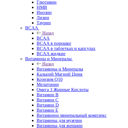
Глютамин
HMB
Инозин
Лизин
Таурин
BCAA
Назад
BCAA
BCAA в порошке
BCAA в таблетках и капсулах
BCAA жидкие
Витамины и Минералы
Назад
Витамины и Минералы
Кальций Магний Цинк
Коэнзим Q10
Мелатонин
Омега 3 Жирные Кислоты
Витамин B
Витамин C
Витамин D
Витамин E
Витаминно минеральный комплекс
Витамины для мужчин
Витамины для женщин