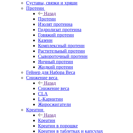
Суставы, связки и хрящи
Протеин
Назад
Протеин
Изолят протеина
Гидролизат протеина
Говяжий протеин
Казеин
Комплексный протеин
Растительный протеин
Сывороточный протеин
Яичный протеин
Жидкий протеин
Гейнер для Набора Веса
Снижение веса
Назад
Снижение веса
CLA
L-Карнитин
Жиросжигатели
Креатин
Назад
Креатин
Креатин в порошке
Креатин в таблетках и капсулах