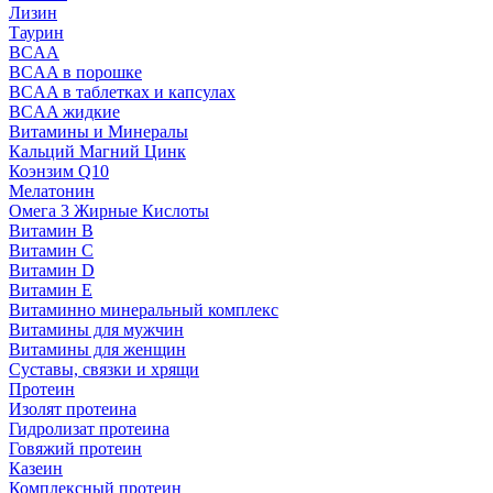
Лизин
Таурин
BCAA
BCAA в порошке
BCAA в таблетках и капсулах
BCAA жидкие
Витамины и Минералы
Кальций Магний Цинк
Коэнзим Q10
Мелатонин
Омега 3 Жирные Кислоты
Витамин B
Витамин C
Витамин D
Витамин E
Витаминно минеральный комплекс
Витамины для мужчин
Витамины для женщин
Суставы, связки и хрящи
Протеин
Изолят протеина
Гидролизат протеина
Говяжий протеин
Казеин
Комплексный протеин