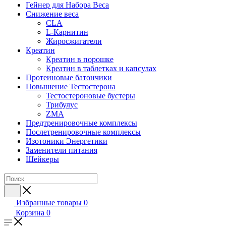
Гейнер для Набора Веса
Снижение веса
CLA
L-Карнитин
Жиросжигатели
Креатин
Креатин в порошке
Креатин в таблетках и капсулах
Протеиновые батончики
Повышение Тестостерона
Тестостероновые бустеры
Трибулус
ZMA
Предтренировочные комплексы
Послетренировочные комплексы
Изотоники Энергетики
Заменители питания
Шейкеры
Избранные товары
0
Корзина
0