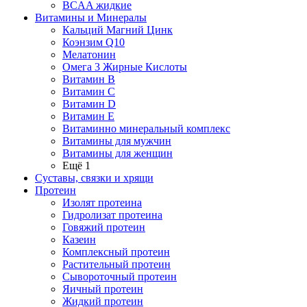
BCAA жидкие
Витамины и Минералы
Кальций Магний Цинк
Коэнзим Q10
Мелатонин
Омега 3 Жирные Кислоты
Витамин B
Витамин C
Витамин D
Витамин E
Витаминно минеральный комплекс
Витамины для мужчин
Витамины для женщин
Ещё 1
Суставы, связки и хрящи
Протеин
Изолят протеина
Гидролизат протеина
Говяжий протеин
Казеин
Комплексный протеин
Растительный протеин
Сывороточный протеин
Яичный протеин
Жидкий протеин