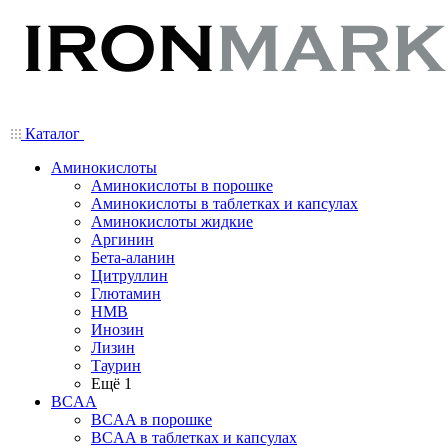
Каталог
Аминокислоты
Аминокислоты в порошке
Аминокислоты в таблетках и капсулах
Аминокислоты жидкие
Аргинин
Бета-аланин
Цитруллин
Глютамин
HMB
Инозин
Лизин
Таурин
Ещё 1
BCAA
BCAA в порошке
BCAA в таблетках и капсулах