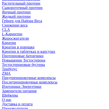
Растительный протеин
Сывороточный протеин
Яичный протеин
Жидкий протеин
Гейнер для Набора Веса
Снижение веса
CLA
L-Карнитин
Жиросжигатели
Креатин
Креатин в порошке
Креатин в таблетках и капсулах
Протеиновые батончики
Повышение Тестостерона
Тестостероновые бустеры
Трибулус
ZMA
Предтренировочные комплексы
Послетренировочные комплексы
Изотоники Энергетики
Заменители питания
Шейкеры
О нас
Доставка и оплата
Производители