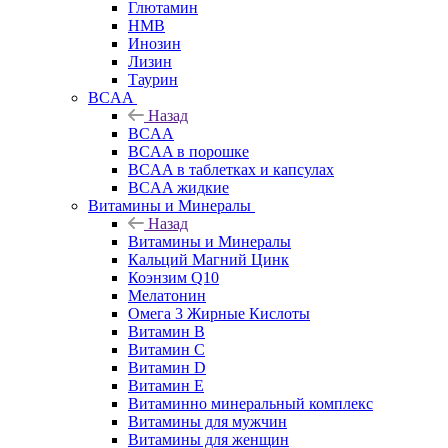
Глютамин
HMB
Инозин
Лизин
Таурин
BCAA
Назад
BCAA
BCAA в порошке
BCAA в таблетках и капсулах
BCAA жидкие
Витамины и Минералы
Назад
Витамины и Минералы
Кальций Магний Цинк
Коэнзим Q10
Мелатонин
Омега 3 Жирные Кислоты
Витамин B
Витамин C
Витамин D
Витамин E
Витаминно минеральный комплекс
Витамины для мужчин
Витамины для женщин