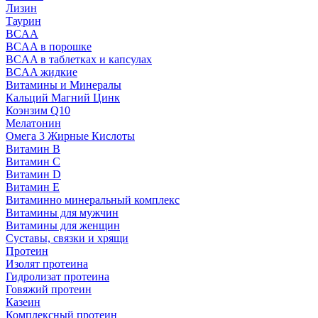
Лизин
Таурин
BCAA
BCAA в порошке
BCAA в таблетках и капсулах
BCAA жидкие
Витамины и Минералы
Кальций Магний Цинк
Коэнзим Q10
Мелатонин
Омега 3 Жирные Кислоты
Витамин B
Витамин C
Витамин D
Витамин E
Витаминно минеральный комплекс
Витамины для мужчин
Витамины для женщин
Суставы, связки и хрящи
Протеин
Изолят протеина
Гидролизат протеина
Говяжий протеин
Казеин
Комплексный протеин