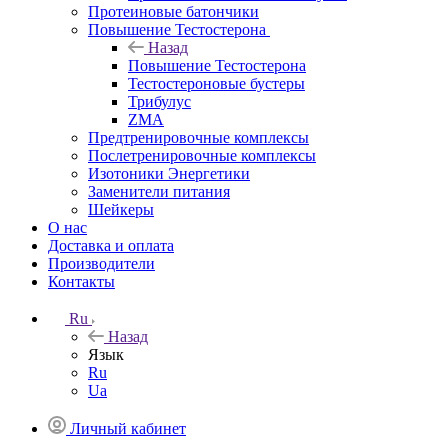
Протеиновые батончики
Повышение Тестостерона
Назад
Повышение Тестостерона
Тестостероновые бустеры
Трибулус
ZMA
Предтренировочные комплексы
Послетренировочные комплексы
Изотоники Энергетики
Заменители питания
Шейкеры
О нас
Доставка и оплата
Производители
Контакты
Ru
Назад
Язык
Ru
Ua
Личный кабинет