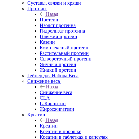
Суставы, связки и хрящи
Протеин
Назад
Протеин
Изолят протеина
Гидролизат протеина
Говяжий протеин
Казеин
Комплексный протеин
Растительный протеин
Сывороточный протеин
Яичный протеин
Жидкий протеин
Гейнер для Набора Веса
Снижение веса
Назад
Снижение веса
CLA
L-Карнитин
Жиросжигатели
Креатин
Назад
Креатин
Креатин в порошке
Креатин в таблетках и капсулах