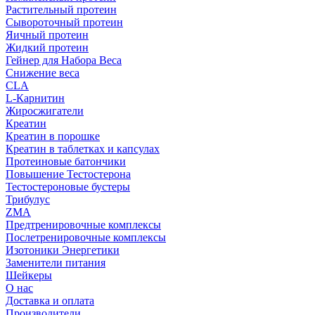
Растительный протеин
Сывороточный протеин
Яичный протеин
Жидкий протеин
Гейнер для Набора Веса
Снижение веса
CLA
L-Карнитин
Жиросжигатели
Креатин
Креатин в порошке
Креатин в таблетках и капсулах
Протеиновые батончики
Повышение Тестостерона
Тестостероновые бустеры
Трибулус
ZMA
Предтренировочные комплексы
Послетренировочные комплексы
Изотоники Энергетики
Заменители питания
Шейкеры
О нас
Доставка и оплата
Производители