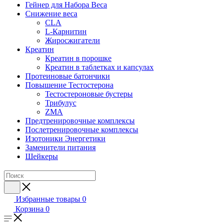
Гейнер для Набора Веса
Снижение веса
CLA
L-Карнитин
Жиросжигатели
Креатин
Креатин в порошке
Креатин в таблетках и капсулах
Протеиновые батончики
Повышение Тестостерона
Тестостероновые бустеры
Трибулус
ZMA
Предтренировочные комплексы
Послетренировочные комплексы
Изотоники Энергетики
Заменители питания
Шейкеры
Избранные товары
0
Корзина
0