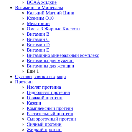
BCAA жидкие
Витамины и Минералы
Кальций Магний Цинк
Коэнзим Q10
Мелатонин
Омега 3 Жирные Кислоты
Витамин B
Витамин C
Витамин D
Витамин E
Витаминно минеральный комплекс
Витамины для мужчин
Витамины для женщин
Ещё 1
Суставы, связки и хрящи
Протеин
Изолят протеина
Гидролизат протеина
Говяжий протеин
Казеин
Комплексный протеин
Растительный протеин
Сывороточный протеин
Яичный протеин
Жидкий протеин