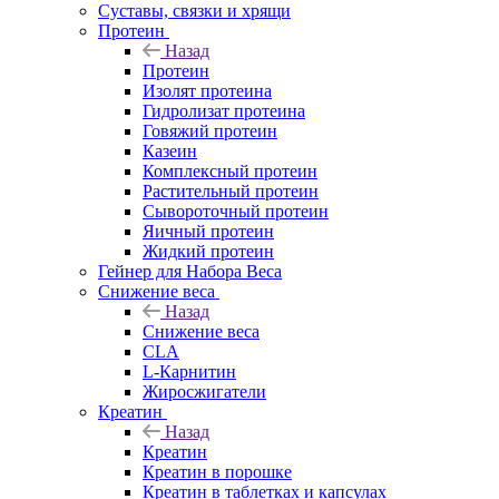
Суставы, связки и хрящи
Протеин
Назад
Протеин
Изолят протеина
Гидролизат протеина
Говяжий протеин
Казеин
Комплексный протеин
Растительный протеин
Сывороточный протеин
Яичный протеин
Жидкий протеин
Гейнер для Набора Веса
Снижение веса
Назад
Снижение веса
CLA
L-Карнитин
Жиросжигатели
Креатин
Назад
Креатин
Креатин в порошке
Креатин в таблетках и капсулах