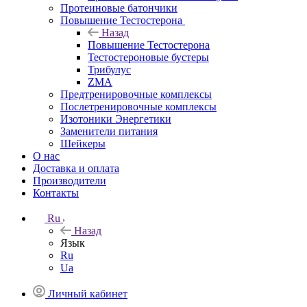
Протеиновые батончики
Повышение Тестостерона
Назад
Повышение Тестостерона
Тестостероновые бустеры
Трибулус
ZMA
Предтренировочные комплексы
Послетренировочные комплексы
Изотоники Энергетики
Заменители питания
Шейкеры
О нас
Доставка и оплата
Производители
Контакты
Ru
Назад
Язык
Ru
Ua
Личный кабинет