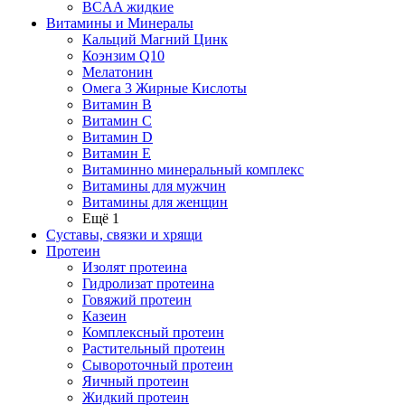
BCAA жидкие
Витамины и Минералы
Кальций Магний Цинк
Коэнзим Q10
Мелатонин
Омега 3 Жирные Кислоты
Витамин B
Витамин C
Витамин D
Витамин E
Витаминно минеральный комплекс
Витамины для мужчин
Витамины для женщин
Ещё 1
Суставы, связки и хрящи
Протеин
Изолят протеина
Гидролизат протеина
Говяжий протеин
Казеин
Комплексный протеин
Растительный протеин
Сывороточный протеин
Яичный протеин
Жидкий протеин