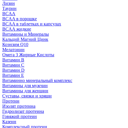
Лизин
Таурин
BCAA
BCAA в порошке
BCAA в таблетках и капсулах
BCAA жидкие
Витамины и Минералы
Кальций Магний Цинк
Коэнзим Q10
Мелатонин
Омега 3 Жирные Кислоты
Витамин B
Витамин C
Витамин D
Витамин E
Витаминно минеральный комплекс
Витамины для мужчин
Витамины для женщин
Суставы, связки и хрящи
Протеин
Изолят протеина
Гидролизат протеина
Говяжий протеин
Казеин
Комплексный протеин