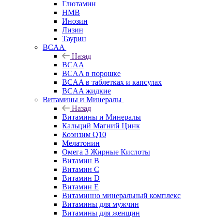
Глютамин
HMB
Инозин
Лизин
Таурин
BCAA
Назад
BCAA
BCAA в порошке
BCAA в таблетках и капсулах
BCAA жидкие
Витамины и Минералы
Назад
Витамины и Минералы
Кальций Магний Цинк
Коэнзим Q10
Мелатонин
Омега 3 Жирные Кислоты
Витамин B
Витамин C
Витамин D
Витамин E
Витаминно минеральный комплекс
Витамины для мужчин
Витамины для женщин