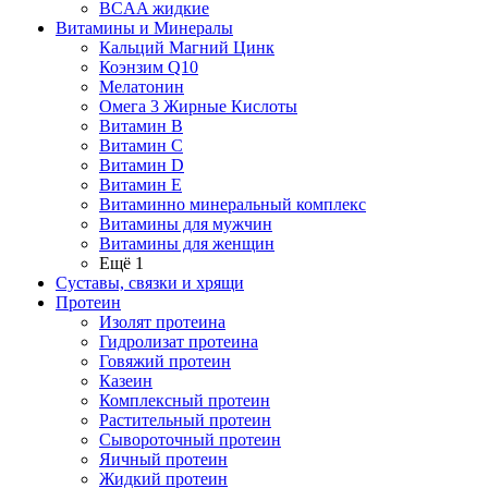
BCAA жидкие
Витамины и Минералы
Кальций Магний Цинк
Коэнзим Q10
Мелатонин
Омега 3 Жирные Кислоты
Витамин B
Витамин C
Витамин D
Витамин E
Витаминно минеральный комплекс
Витамины для мужчин
Витамины для женщин
Ещё 1
Суставы, связки и хрящи
Протеин
Изолят протеина
Гидролизат протеина
Говяжий протеин
Казеин
Комплексный протеин
Растительный протеин
Сывороточный протеин
Яичный протеин
Жидкий протеин