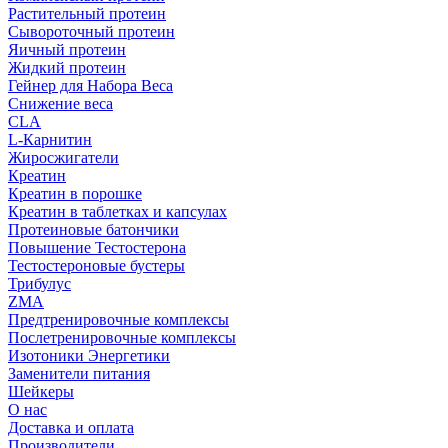
Растительный протеин
Сывороточный протеин
Яичный протеин
Жидкий протеин
Гейнер для Набора Веса
Снижение веса
CLA
L-Карнитин
Жиросжигатели
Креатин
Креатин в порошке
Креатин в таблетках и капсулах
Протеиновые батончики
Повышение Тестостерона
Тестостероновые бустеры
Трибулус
ZMA
Предтренировочные комплексы
Послетренировочные комплексы
Изотоники Энергетики
Заменители питания
Шейкеры
О нас
Доставка и оплата
Производители