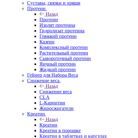
Суставы, связки и хрящи
Протеин
Назад
Протеин
Изолят протеина
Гидролизат протеина
Говяжий протеин
Казеин
Комплексный протеин
Растительный протеин
Сывороточный протеин
Яичный протеин
Жидкий протеин
Гейнер для Набора Веса
Снижение веса
Назад
Снижение веса
CLA
L-Карнитин
Жиросжигатели
Креатин
Назад
Креатин
Креатин в порошке
Креатин в таблетках и капсулах