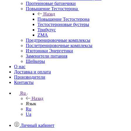
Протеиновые батончики
Повышение Тестостерона
Назад
Повышение Тестостерона
Тестостероновые бустеры
Трибулус
ZMA
Предтренировочные комплексы
Послетренировочные комплексы
Изотоники Энергетики
Заменители питания
Шейкеры
О нас
Доставка и оплата
Производители
Контакты
Ru
Назад
Язык
Ru
Ua
Личный кабинет