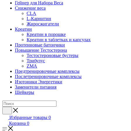
Гейнер для Набора Веса
Снижение веса
CLA
L-Карнитин
Жиросжигатели
Креатин
Креатин в порошке
Креатин в таблетках и капсулах
Протеиновые батончики
Повышение Тестостерона
Тестостероновые бустеры
Трибулус
ZMA
Предтренировочные комплексы
Послетренировочные комплексы
Изотоники Энергетики
Заменители питания
Шейкеры
Избранные товары
0
Корзина
0